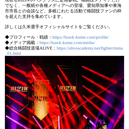
現在もRIZINやパンクラスに定期参戦。格闘技メディアだけ
でなく、一般紙や各種メディアへの登場、愛知県知事や東海
市市長との会談など、多岐にわたる活動で格闘技ファンの枠
を超えた支持を集めています。
詳しくは久米選手オフィシャルサイトをご覧ください。
◆プロフィール・戦績：
https://hawk-kume.com/profile/
◆メディア掲載：
https://hawk-kume.com/media/
◆総合格闘技道場ALIVE：
https://aliveacademy.net/fighter/mma
_01.html