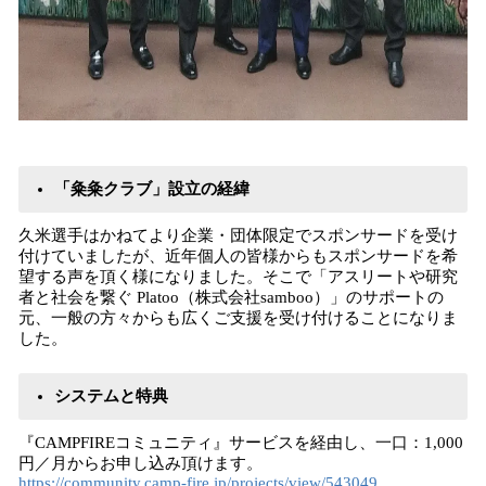
「粂粂クラブ」設立の経緯
久米選手はかねてより企業・団体限定でスポンサードを受け
付けていましたが、近年個人の皆様からもスポンサードを希
望する声を頂く様になりました。そこで「アスリートや研究
者と社会を繋ぐ Platoo（株式会社samboo）」のサポートの
元、一般の方々からも広くご支援を受け付けることになりま
した。
システムと特典
『CAMPFIREコミュニティ』サービスを経由し、一口：1,000
円／月からお申し込み頂けます。
https://community.camp-fire.jp/projects/view/543049