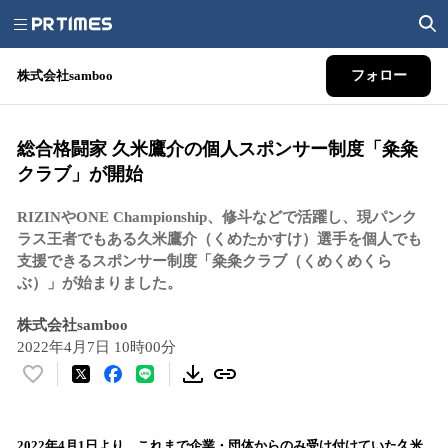
株式会社samboo
フォロー
総合格闘家 久米鷹介の個人スポンサー制度「粂粂
クラブ」が開始
RIZINやONE Championship、修斗などで活躍し、現パンク
ラス王者でもある久米鷹介（くめたかすけ）選手を個人でも
支援できるスポンサー制度「粂粂クラブ（くめくめくら
ぶ）」が始まりました。
株式会社samboo
2022年4月7日 10時00分
い
い
ね
！
2022年4月1日より、これまで企業・団体からのみ受け付けていた久米