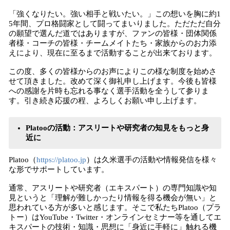
「強くなりたい。強い相手と戦いたい。」この想いを胸に約1
5年間、プロ格闘家として闘ってまいりました。ただただ自分
の願望で選んだ道ではありますが、ファンの皆様・団体関係
者様・コーチの皆様・チームメイトたち・家族からのお力添
えにより、現在に至るまで活動することが出来ております。
この度、多くの皆様からのお声によりこの様な制度を始めさ
せて頂きました。改めて深く御礼申し上げます。今後も皆様
への感謝を片時も忘れる事なく選手活動を全うして参りま
す。引き続き応援の程、よろしくお願い申し上げます。
Platooの活動：アスリートや研究者の知見をもっと身
近に
Platoo（
https://platoo.jp
）は久米選手の活動や情報発信を様々
な形でサポートしています。
通常、アスリートや研究者（エキスパート）の専門知識や知
見というと「理解が難しかったり情報を得る機会が無い」と
思われている方が多いと感じます。そこで私たちPlatoo（プラ
トー）はYouTube・Twitter・オンラインセミナー等を通してエ
キスパートの技術・知識・思想に「身近に手軽に」触れる機