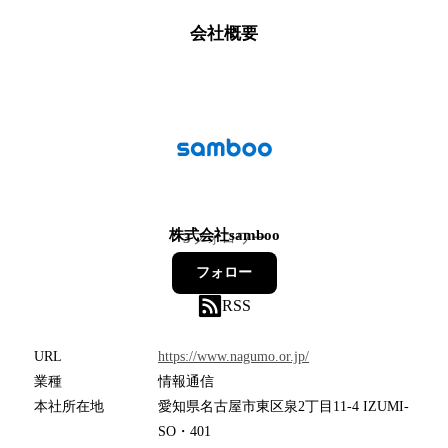
会社概要
株式会社samboo
3
フォロワー
フォロー
RSS
URL
https://www.nagumo.or.jp/
業種
情報通信
本社所在地
愛知県名古屋市東区泉2丁目11-4 IZUMI-
SO・401