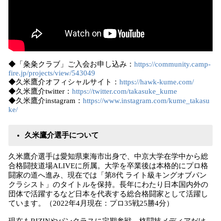
◆「粂粂クラブ」ご入会お申し込み：
https://community.camp-
fire.jp/projects/view/543049
◆久米鷹介オフィシャルサイト：
https://hawk-kume.com/
◆久米鷹介twitter：
https://twitter.com/takasuke_kume
◆久米鷹介instagram：
https://www.instagram.com/kume_takasu
ke/
久米鷹介選手について
久米鷹介選手は愛知県東海市出身で、中京大学在学中から総
合格闘技道場ALIVEに所属。大学を卒業後は本格的にプロ格
闘家の道へ進み、現在では「第8代 ライト級キングオブパン
クラシスト」のタイトルを保持。長年にわたり日本国内外の
団体で活躍するなど日本を代表する総合格闘家として活躍し
ています。（2022年4月現在：プロ35戦25勝4分）