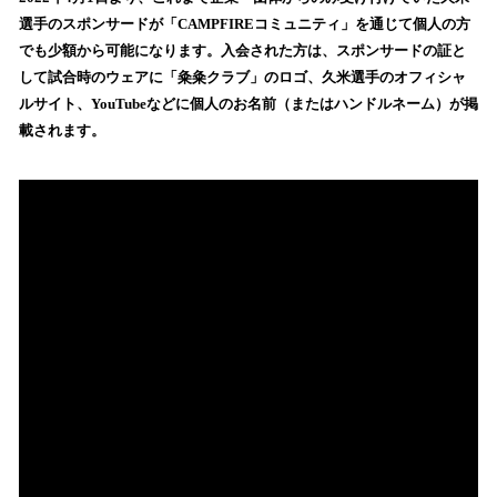
数
選手のスポンサードが「CAMPFIREコミュニティ」を通じて個人の方
を
でも少額から可能になります。入会された方は、スポンサードの証と
読
して試合時のウェアに「粂粂クラブ」のロゴ、久米選手のオフィシャ
み
ルサイト、YouTubeなどに個人のお名前（またはハンドルネーム）が掲
込
載されます。
み
中
で
す