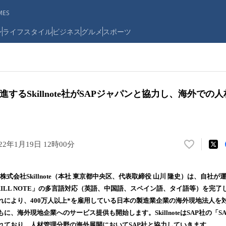
ES
ン
ライフスタイル
ビジネス
グルメ
スポーツ
進するSkillnote社がSAPジャパンと協力し、海外での
022年1月19日 12時00分
い
い
ね
株式会社Skillnote（本社 東京都中央区、代表取締役 山川 隆史）は、自社
！
SKILL NOTE」の多言語対応（英語、中国語、スペイン語、タイ語等）を完
数
れにより、400万人以上*を雇用している日本の製造業企業の海外現地法人を
を
読
海外現地企業へのサービス提供も開始します。SkillnoteはSAP社の「SAP® Part
み
れており、人材管理分野の海外展開においてSAP社と協力していきます。