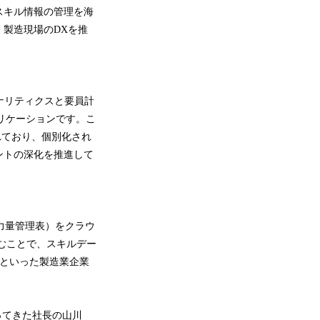
スキル情報の管理を海
製造現場のDXを推
事アナリティクスと要員計
リケーションです。こ
teと呼ばれており、個別化され
ントの深化を推進して
（力量管理表）をクラウ
進むことで、スキルデー
”といった製造業企業
合ってきた社長の山川