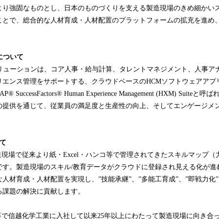
より強固なものとし、日本のものづくりを支える製造現場のきめ細かい
ことで、総合的な人材育成・人材配置のプラットフォームの拡充を進め、
orsについて
Factorsソリューションは、コア人事・給与計算、タレントマネジメント、人
リエンス管理をサポートする、クラウドベースのHCMソフトウェアアプ
uccessFactors® Human Experience Management (HXM) Sui
の提供を通じて、従業員の満足度と生産性の向上、そしてエンゲージメ
いて
は、製造現場で従来より紙・Excel・ハンコ等で管理されてきたスキルマップ
Sです。製造現場のスキル/教育データがクラウドに登録され見える化が
人材育成・人材配置を実現し、”技能承継”、”多能工育成”、”即戦力化
る課題の解決に貢献します。
は、新卒で信越化学工業に入社して以来25年以上にわたって製造現場に向き