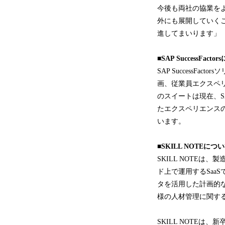
今後も両社の協業を
外にも展開していく
進してまいります」
■SAP SuccessFact
SAP Success
画、従業員エクスペ
のスイートは現在、SAP® S
たエクスペリエンス
います。
■SKILL NOTEにつ
SKILL NOTE
ド上で運用するSaa
タを活用した計画的な
様の人材管理に関す
SKILL NOTE