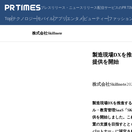
プレスリリース・ニュースリリース配信サービスのPR TIM
Top
テクノロジー
モバイル
アプリ
エンタメ
ビューティー
ファッショ
株式会社Skillnote
製造現場DXを推
提供を開始
株式会社Skillnote
2
製造現場DXを推進する
ル・教育管理SaaS「
供を開始しました。こ
置の支援を目指すとともに、
パートナー」に認定さ