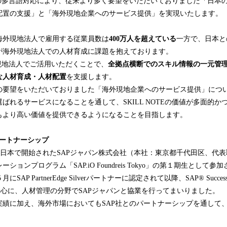
OTEの多言語対応により、従来より多く要望をいただいておりました「日本
配置の支援」と「海外現地企業へのサービス提供」を実現いたします。
海外現地法人で雇用する従業員数は
4
00
万人を超えている
一方で、日本と
が海外現地法人での人材育成に課題を抱えております。
海外現地法人でご活用いただくことで、
全拠点
横断でのス
キル情報
の一元管
な人材育成・人材配置
を支援します。
の要望をいただいておりました「海外現地企業へのサービス提供」につ
ばれるサービスになることを通して、SKILL NOTEの価値が多面的か
もより高い価値を提供できるようになることを目指します。
パートナーシップ
2019年に日本で開始されたSAPジャパン株式会社（本社：東京都千代田区、
ションプログラム「SAP.iO Foundreis Tokyo」の第１期生として
SAP PartnerEdge Silverパートナーに認定されて以降、SAP® SuccessFa
中心に、人材管理の分野でSAPジャパンと協業を行ってまいりました。
実績に加え、海外市場においてもSAP社とのパートナーシップを通して