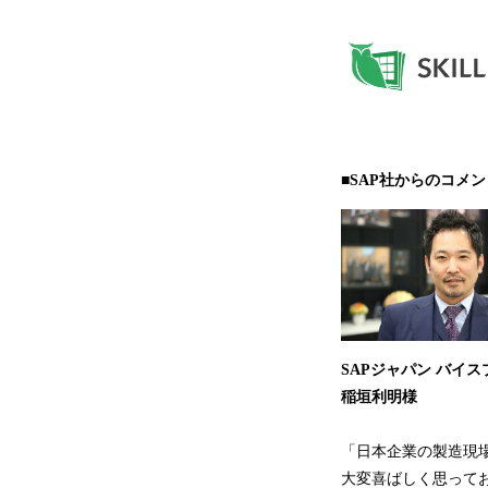
■SAP社からのコメン
SAPジャパン バイ
稲垣利明様
「日本企業の製造現場
大変喜ばしく思って