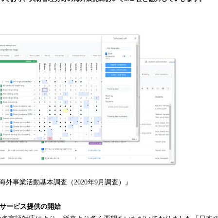
込
み
中
で
す
回海外事業活動基本調査（2020年9月調査）』
のサービス提供の開始