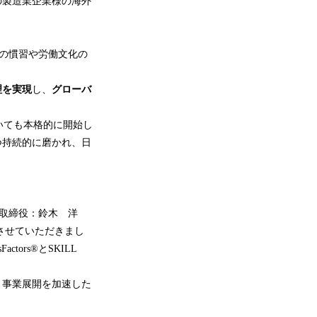
の製造業企業様の海外
の慣習や労働文化の
理を実現
し、
グローバ
いても本格的に開始し
つ持続的に磨かれ、日
代表取締役：鈴木 洋
参加させていただきまし
ctors®とSKILL
、事業展開を加速した