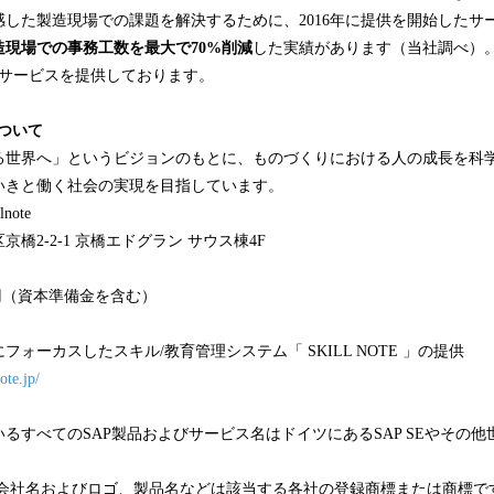
した製造現場での課題を解決するために、2016年に提供を開始したサ
造現場での事務工数を最大で
7
0%
削減
した実績があります（当社調べ）。2
サービスを提供しております。
eについて
る世界へ」というビジョンのもとに、ものづくりにおける人の成長を科
いきと働く社会の実現を目指しています。
ote
橋2-2-1 京橋エドグラン サウス棟4F
万円（資本準備金を含む）
ォーカスしたスキル/教育管理システム「 SKILL NOTE 」の提供
ote.jp/
ているすべてのSAP製品およびサービス名はドイツにあるSAP SEやその
。
た会社名およびロゴ、製品名などは該当する各社の登録商標または商標で