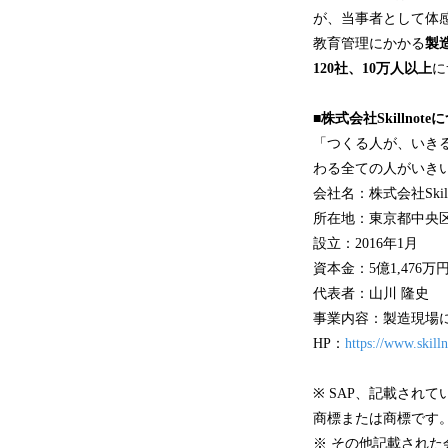
が、当事者として体感
教育管理にかかる
製
1
2
0
社、
1
0
万人以上
に
■株式会社Skillnot
「つくる人が、いき
わる全ての人がいき
会社名：株式会社Skilln
所在地：東京都中央区京
設立：2016年1月
資本金：5億1,476
代表者：山川 隆史
事業内容：製造現場にフ
HP：
https://www.skilln
※ SAP、記載され
商標または商標です
※ その他記載され