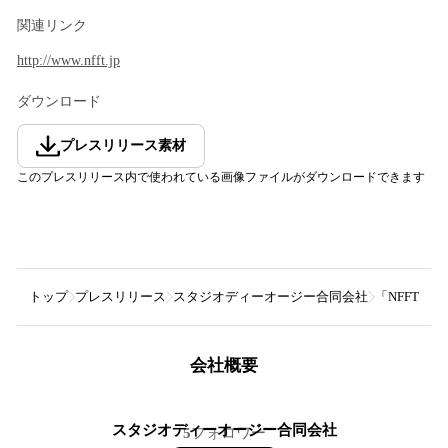
関連リンク
http://www.nfft.jp
ダウンロード
プレスリリース素材
このプレスリリース内で使われている画像ファイルがダウンロードできます
トップ
プレスリリース
スタジオディーオージー合同会社
「NFFT202
会社概要
スタジオディーオージー合同会社
5
フォロワー