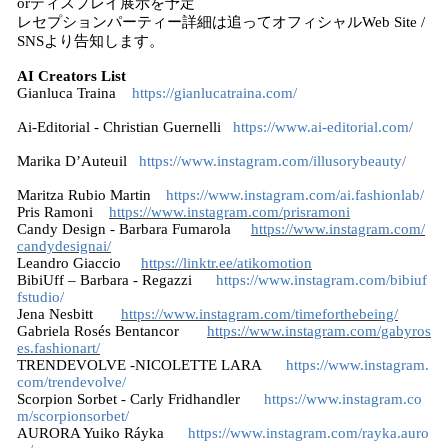
orディスプレイ展示を予定
レセプションパーティー詳細は追ってオフィシャルWeb Site /
SNSより告知します。
AI Creators List
Gianluca Traina
https://gianlucatraina.com/
Ai-Editorial - Christian Guernelli
https://www.ai-editorial.com/
Marika D’Auteuil
https://www.instagram.com/illusorybeauty/
Maritza Rubio Martin
https://www.instagram.com/ai.fashionlab/
Pris Ramoni
https://www.instagram.com/prisramoni
Candy Design - Barbara Fumarola
https://www.instagram.com/
candydesignai/
Leandro Giaccio
https://linktr.ee/atikomotion
BibiUff – Barbara - Regazzi
https://www.instagram.com/bibiuf
fstudio/
Jena Nesbitt
https://www.instagram.com/timeforthebeing/
Gabriela Rosés Bentancor
https://www.instagram.com/gabyros
es.fashionart/
TRENDEVOLVE -NICOLETTE LARA
https://www.instagram.
com/trendevolve/
Scorpion Sorbet - Carly Fridhandler
https://www.instagram.co
m/scorpionsorbet/
AURORA Yuiko Ráyka
https://www.instagram.com/rayka.auro