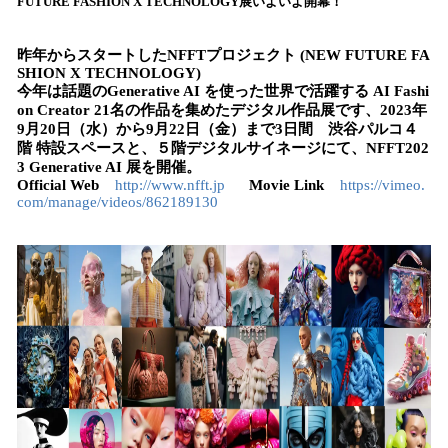
FUTURE FASHION X TECHNOLOGY展いよいよ開幕！
読
み
昨年からスタートしたNFFTプロジェクト (NEW FUTURE FA
込
SHION X TECHNOLOGY)
み
今年は話題のGenerative AI を使った世界で活躍する AI Fashi
中
on Creator 21名の作品を集めたデジタル作品展です、2023年
で
9月20日（水）から9月22日（金）まで3日間 渋谷パルコ４
す
階 特設スペースと、５階デジタルサイネージにて、NFFT202
3 Generative AI 展を開催。
Official Web
http://www.nfft.jp
Movie Link
https://vimeo.
com/manage/videos/862189130