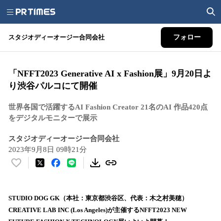
スタジオディーオージー合同会社
フォロー
「NFFT2023 Generative AI x Fashion展」9月20日よ
り渋谷パルコにて開催
世界各国で活躍するAI Fashion Creator 21名のAI 作品420点
をデジタルモニターで展示
スタジオディーオージー合同会社
2023年9月8日 09時21分
い
い
ね
！
STUDIO DOG GK（本社：東京都渋谷区、代表：木之村美穂）
数
CREATIVE LAB INC (Los Angeles)が主催するNFFT2023 NEW
を