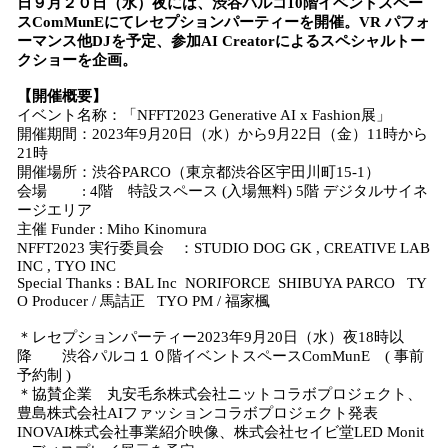
日９月２０日（水）夜には、渋谷パルコ10階イベントスペー
スComMunEにてレセプションパーティーを開催。VR パフォ
ーマンス他DJを予定、参加AI Creatorによるスペシャルトー
クショーを企画。
【開催概要】
イベント名称：「NFFT2023 Generative AI x Fashion展」
開催期間：2023年9月20日（水）から9月22日（金）11時から
21時
開催場所：渋谷PARCO（東京都渋谷区宇田川町15-1）
会場 : 4階 特設スペース (入場無料) 5階 デジタルサイネ
ージエリア
主催 Funder : Miho Kinomura
NFFT2023 実行委員会 ：STUDIO DOG GK , CREATIVE LAB
INC , TYO INC
Special Thanks : BAL Inc NORIFORCE SHIBUYA PARCO TY
O Producer / 馬詰正 TYO PM / 福家楓
＊レセプションパーティー2023年9月20日（水）夜18時以
降 渋谷パルコ１０階イベントスペースComMunE ( 事前
予約制 )
＊協賛企業 丸安毛糸株式会社ニットコラボプロジェクト、
豊島株式会社AIファッションコラボプロジェクト発表
INOVAI株式会社事業紹介映像、株式会社セイビ堂LED Monit