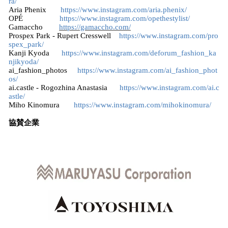
ra/
Aria Phenix
https://www.instagram.com/aria.phenix/
OPÉ
https://www.instagram.com/opethestylist/
Gamaccho
https://gamaccho.com/
Prospex Park - Rupert Cresswell
https://www.instagram.com/pro
spex_park/
Kanji Kyoda
https://www.instagram.com/deforum_fashion_ka
njikyoda/
ai_fashion_photos
https://www.instagram.com/ai_fashion_phot
os/
ai.castle - Rogozhina Anastasia
https://www.instagram.com/ai.c
astle/
Miho Kinomura
https://www.instagram.com/mihokinomura/
協賛企業