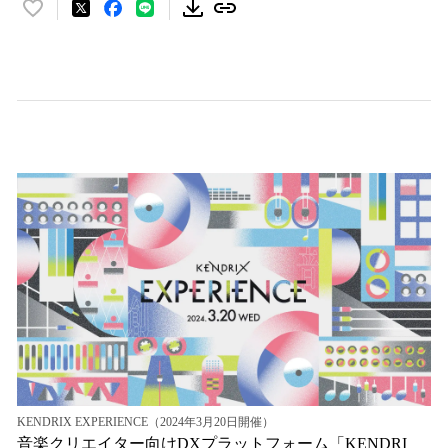
い
い
ね
！
数
を
読
み
込
み
中
で
す
KENDRIX EXPERIENCE（2024年3月20日開催）
音楽クリエイター向けDXプラットフォーム「KENDRI