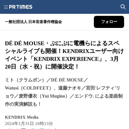
一般社団法人 日本音楽著作権協会
フォロー
DÉ DÉ MOUSE・ぷにぷに電機らによるスペ
シャルライブも開催！KENDRIXユーザー向け
イベント「KENDRIX EXPERIENCE」、3月
20日（水・祝）に開催決定！
ミト（クラムボン）／DÉ DÉ MOUSE／
Watusi（COLDFEET）、遠藤ナオキ／宮田'レフティ'リ
ョウ／麦野優衣（Yui Mugino）／エンドウ. による楽曲制
作の実演解説も！
KENDRIX Media
2024年1月31日 16時13分