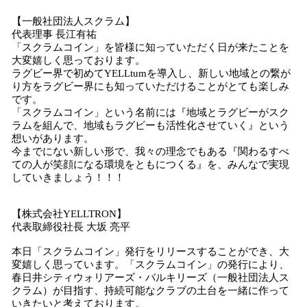
【一般社団法人スクラム】
代表理事 長江有祐
「スクラムコイン」を皆様に知っていただく日が来たことを
大変嬉しく思っております。
ラグビー界で初めてYELLtumを導入し、新しい地域との繋が
り方をラグビー界にも知っていただけることがとても楽しみ
です。
「スクラムコイン」という名前には『地域とラグビーがスク
ラムを組んで、地域もラグビーも活性化させていく』という
想いがあります。
今までにない新しい形で、我々の理念でもある『関わるすべ
ての人が笑顔になる環境をともにつくる』を、みんなで実現
していきましょう！！！
【株式会社YELLTRON】
代表取締役社長 大坂 亮平
本日「スクラムコイン」発行をリリースすることができ、大
変嬉しく思っています。「スクラムコイン」の発行により、
春日井シティウォリアーズ・バルキリーズ（一般社団法人ス
クラム）が目指す、持続可能なクラブの土台を一緒に作って
いきたいと考えております。