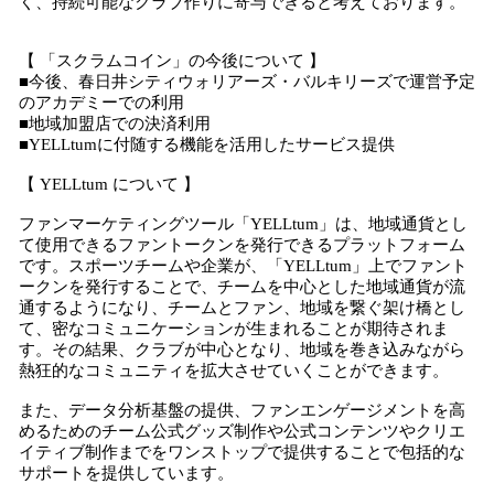
く、持続可能なクラブ作りに寄与できると考えております。
【 「スクラムコイン」の今後について 】
■今後、春日井シティウォリアーズ・バルキリーズで運営予定
のアカデミーでの利用
■地域加盟店での決済利用
■YELLtumに付随する機能を活用したサービス提供
【 YELLtum について 】
ファンマーケティングツール「YELLtum」は、地域通貨とし
て使用できるファントークンを発行できるプラットフォーム
です。スポーツチームや企業が、「YELLtum」上でファント
ークンを発行することで、チームを中心とした地域通貨が流
通するようになり、チームとファン、地域を繋ぐ架け橋とし
て、密なコミュニケーションが生まれることが期待されま
す。その結果、クラブが中心となり、地域を巻き込みながら
熱狂的なコミュニティを拡大させていくことができます。
また、データ分析基盤の提供、ファンエンゲージメントを高
めるためのチーム公式グッズ制作や公式コンテンツやクリエ
イティブ制作までをワンストップで提供することで包括的な
サポートを提供しています。