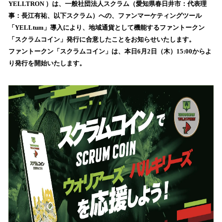
を
YELLTRON ）は、一般社団法人スクラム（愛知県春日井市：代表理
読
事：長江有祐、以下スクラム）への、ファンマーケティングツール
み
「YELLtum」導入により、地域通貨として機能するファントークン
込
「スクラムコイン」発行に合意したことをお知らせいたします。
み
ファントークン「スクラムコイン」は、本日6月2日（木）15:00からよ
中
で
り発行を開始いたします。
す