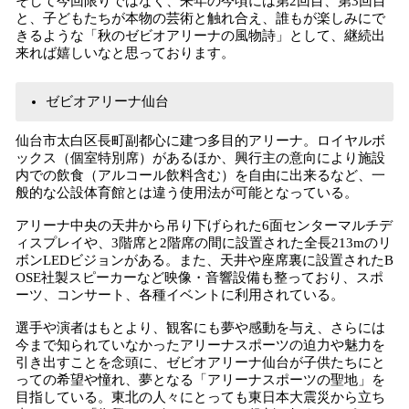
そして今回限りではなく、来年の今頃には第2回目、第3回目
と、子どもたちが本物の芸術と触れ合え、誰もが楽しみにで
きるような「秋のゼビオアリーナの風物詩」として、継続出
来れば嬉しいなと思っております。
ゼビオアリーナ仙台
仙台市太白区長町副都心に建つ多目的アリーナ。ロイヤルボ
ックス（個室特別席）があるほか、興行主の意向により施設
内での飲食（アルコール飲料含む）を自由に出来るなど、一
般的な公設体育館とは違う使用法が可能となっている。
アリーナ中央の天井から吊り下げられた6面センターマルチデ
ィスプレイや、3階席と2階席の間に設置された全長213mのリ
ボンLEDビジョンがある。また、天井や座席裏に設置されたB
OSE社製スピーカーなど映像・音響設備も整っており、スポ
ーツ、コンサート、各種イベントに利用されている。
選手や演者はもとより、観客にも夢や感動を与え、さらには
今まで知られていなかったアリーナスポーツの迫力や魅力を
引き出すことを念頭に、ゼビオアリーナ仙台が子供たちにと
っての希望や憧れ、夢となる「アリーナスポーツの聖地」を
目指している。東北の人々にとっても東日本大震災から立ち