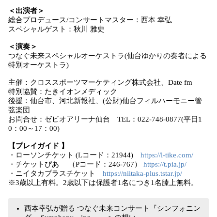
＜出演者＞
総合プロデュース/コンサートマスター：西本 幸弘
スペシャルゲスト：秋川 雅史
＜演奏＞
つなぐ未来スペシャルオーケストラ(仙台ゆかりの奏者による
特別オーケストラ)
主催：クロススポーツマーケティング株式会社、Date fm
特別協賛：たきイオンメディック
後援：仙台市、河北新報社、(公財)仙台フィルハーモニー管
弦楽団
お問合せ：ゼビオアリーナ仙台 TEL：022-748-0877(平日1
0：00～17：00)
【プレイガイド 】
・ローソンチケット (Lコード：21944)
https://l-tike.com/
・チケットぴあ （Pコード：246-767）
https://t.pia.jp/
・ニイタカプラスチケット
https://niitaka-plus.tstar.jp/
※3歳以上有料。2歳以下は保護者1名につき1名膝上無料。
西本幸弘が贈る つなぐ未来コンサート『シンフォニン