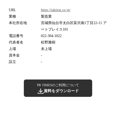
URL
https://takiion.co.jp/
業種
製造業
本社所在地
宮城県仙台市太白区富沢南1丁目22‐11 ア
ートプレイス101
電話番号
022-304-1022
代表者名
松野雅樹
上場
未上場
資本金
-
設立
-
PR TIMESのご利用について
資料をダウンロード