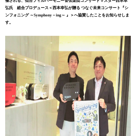
催される、仙台フィルハーモニー管弦楽団コンサートマスター西本幸
読
弘氏 総合プロデュース＜西本幸弘が贈る つなぐ未来コンサート『シ
み
ンフォニング ～Symphony－ing～ 』＞へ協賛したことをお知らせしま
込
す。
み
中
で
す