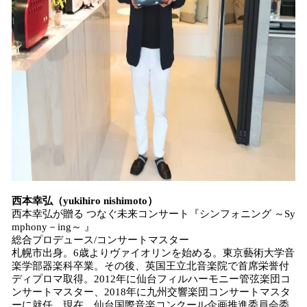
西本幸弘（yukihiro nishimoto）
西本幸弘が贈る つなぐ未来コンサート『シンフォニング ～Sy
mphony－ing～ 』
総合プロデュース/コンサートマスター
札幌市出身。6歳よりヴァイオリンを始める。東京藝術大学音
楽学部器楽科卒業。その後、英国王立北音楽院で首席栄誉付
ディプロマ取得。2012年に仙台フィルハーモニー管弦楽団コ
ンサートマスター、2018年に九州交響楽団コンサートマスタ
ーに就任。現在、仙台国際音楽コンクール企画推進委員会委