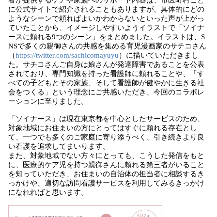
者が提供するケアや家族へのサポート内容は、市区町村ごと
に公式サイトで紹介されることもありますが、具体的にどの
ようなシーンで頼ればよいかわからないといった声が上がっ
ていたことから、イメージしやすいようイラストで「ソイナ
ースに頼れる9つのシーン」をまとめました。イラストは、S
NSで多くの親御さんの共感を集める育児漫画家のサチコさん
（
https://twitter.com/sachicomayuyu
）に描いていただきまし
た。サチコさんご自身は娘さんが発達障害であることを公表
されており、専門知識を持った看護師に頼れることや、「す
べての子どもとその家族、そして看護師が健やかに生きる社
会をつくる」という理念にご共感いただき、今回のコラボレ
ーションに至りました。
「ソイナース」は現在東京都を中心としたサービスのため、
対象地域にお住まいの方にとってはすぐに頼れる存在とし
て、一つでも多くのご家庭に寄り添うべく、引き続きより良
い看護を追求してまいります。
また、対象地域でない方々にとっても、こうした発信をもと
に、医療的ケア児を持つ親御さんに頼れる第三者がいること
を知っていただき、お住まいの自治体の担当者に相談するき
っかけや、適切な訪問看護サービスを利用してみるきっかけ
になれればと思います。