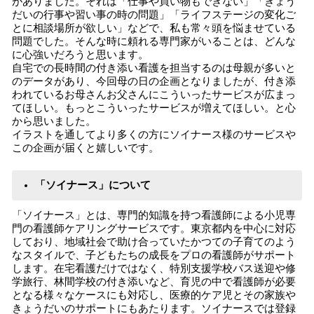
がありました。それは「仕事や買い物もできない」「きょう
だいの行事や習い事の時の問題」「ライフステージの変化ご
とに相談場所が欲しい」などで、私も常々頭を悩ませている
問題でした。そんな時に頼れる専門家がいることは、どんな
に心強いだろうと思います。
自宅での長時間の付き添い看護を担当するのは母親が多いと
のデータがあり、今回母の日の企画となりましたが、付き添
われているお母さんお父さんにこういったサービスが広まっ
てほしい。もっとこういったサービスが増えてほしい。と心
から思いました。
イラストを通してより多くの方にソイナース様のサービスや
この企画が届くと嬉しいです。
「ソイナース」について
「ソイナース」とは、専門的知識を持つ看護師による小児専
門の看護師ケアリングサービスです。東京都内を中心に対応
しており、地域社会で助け合っていたかつての子育てのよう
なスタイルで、子どもたちの成長をプロの看護師がサポート
します。在宅看護だけではなく、特別支援学校バス送迎や修
学旅行、林間学校の付き添いなど、育児の中で看護師が必要
となる様々なケースにも対応し、医療的ケア児とその家族や
きょうだいのサポートにもあたります。ソイナースでは登録