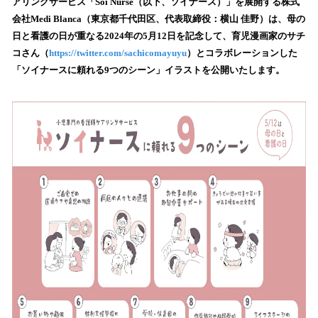
数
アリングサービス「Soi Nurse（以下、ソイナース）」を展開する株式
を
会社Medi Blanca（東京都千代田区、代表取締役：横山 佳野）は、母の
読
日と看護の日が重なる2024年の5月12日を記念して、育児漫画家のサチ
み
コさん（
https://twitter.com/sachicomayuyu
）とコラボレーションした
込
「ソイナースに頼れる9つのシーン」イラストを公開いたします。
み
中
で
す