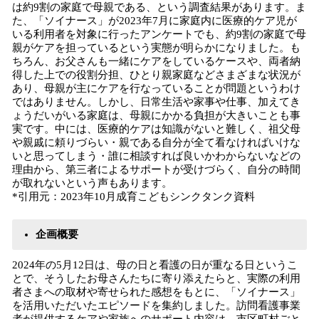
は約9割の家庭で母親である、という調査結果があります。ま
た、「ソイナース」が2023年7月に家庭内に医療的ケア児が
いる利用者を対象に行ったアンケートでも、約9割の家庭で母
親がケアを担っているという実態が明らかになりました。も
ちろん、お父さんも一緒にケアをしているケースや、両者納
得した上での役割分担、ひとり親家庭などさまざまな状況が
あり、母親が主にケアを行なっていることが問題というわけ
ではありません。しかし、日常生活や家事や仕事、加えてき
ょうだいがいる家庭は、母親にかかる負担が大きいことも事
実です。中には、医療的ケアは知識がないと難しく、祖父母
や親戚に頼りづらい・親である自分が全て看なければいけな
いと思ってしまう・誰に相談すれば良いかわからないなどの
理由から、第三者によるサポートが受けづらく、自分の時間
が取れないという声もあります。
*引用元：2023年10月成育こどもシンクタンク資料
企画概要
2024年の5月12日は、母の日と看護の日が重なる日というこ
とで、そうしたお母さんたちに寄り添えたらと、実際の利用
者さまへの取材や寄せられた感想をもとに、「ソイナース」
を活用いただいたエピソードを集約しました。訪問看護事業