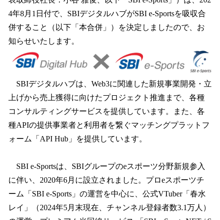
込
4年8月1日付で、SBIデジタルハブがSBI e-Sportsを吸収合
み
併すること（以下「本合併」）を決定しましたので、お
中
で
知らせいたします。
す
SBIデジタルハブは、Web3に関連した新規事業開発・立
上げから売上獲得に向けたプロジェクト推進まで、各種
コンサルティングサービスを提供しています。また、各
種APIの提供事業者と利用者を繋ぐマッチングプラットフ
ォーム「API Hub」を提供しています。
SBI e-Sportsは、SBIグループのeスポーツ分野新規参入
に伴い、2020年6月に設立されました。プロeスポーツチ
ーム「SBI e-Sports」の運営を中心に、公式VTuber「春水
レイ」（2024年5月末現在、チャンネル登録者数3.1万人）