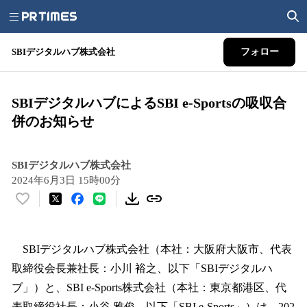
SBIデジタルハブ株式会社
フォロー
SBIデジタルハブによるSBI e-Sportsの吸収合
併のお知らせ
SBIデジタルハブ株式会社
2024年6月3日 15時00分
い
い
ね
！
SBIデジタルハブ株式会社（本社：大阪府大阪市、代表
数
取締役会長兼社長：小川 裕之、以下「SBIデジタルハ
を
ブ」）と、SBI e-Sports株式会社（本社：東京都港区、代
読
み
表取締役社長：小谷 雅俊、以下「SBI e-Sports」）は、202