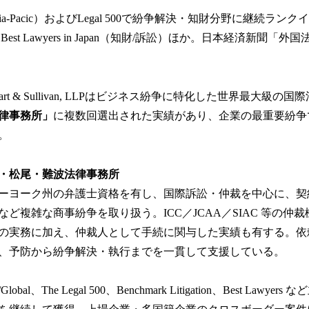
l/Asia-Pacic）およびLegal 500で紛争解決・知財分野に継続ランクイン、
2025)、Best Lawyers in Japan（知財/訴訟）ほか。日本経済新聞
 Urquhart & Sullivan, LLPはビジネス紛争に特化した世界最大級
律事務所」
に複数回選出された実績があり、企業の最重要紛争
。
桃尾・松尾・難波法律事務所
ーヨーク州の弁護士資格を有し、国際訴訟・仲裁を中心に、契約
ど複雑な商事紛争を取り扱う。ICC／JCAA／SIAC 等の仲
の実務に加え、仲裁人として手続に関与した実績も有する。依
、予防から紛争解決・執行までを一貫して支援している。
ific/Global、The Legal 500、Benchmark Litigation、Best La