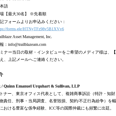
本語
場【最大30名】 ※先着順
記フォームよりお申込みください：
tps://forms.gle/HTNyTFz98v5B1XVv6
ailblaze Asset Management, Inc.
：info@trailblazeam.com
ミナー当日の取材・インタビューをご希望のメディア様は、
【
え、上記メールへご連絡ください。
介
/ Quinn Emanuel Urquhart & Sullivan, LLP
トナー、東京オフィス代表として、複雑商事訴訟（特許・知財
物責任、刑事・当局調査、名誉毀損、契約/不正行為紛争）を幅
における豊富な係争経験、ICC等の国際仲裁にも頻繁に出廷。