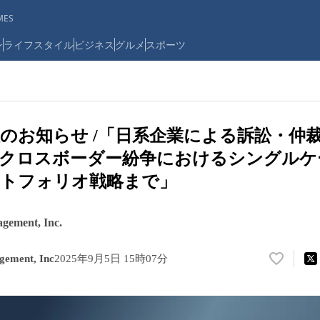
ES
ン
ライフスタイル
ビジネス
グルメ
スポーツ
のお知らせ /「日系企業による訴訟・仲
：クロスボーダー紛争におけるシングルケ
ートフォリオ戦略まで」
agement, Inc.
gement, Inc
2025年9月5日 15時07分
い
い
ね
！