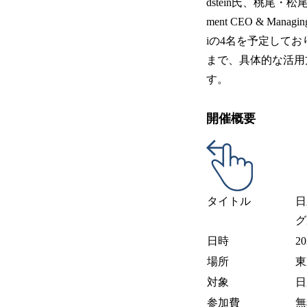
dstein氏、桃尾・松尾
ment CEO & Managing
iの4名を予定して
まで、具体的な活用
す。
開催概要
タイトル
日
グ
日時
2
場所
東
対象
日
参加費
無