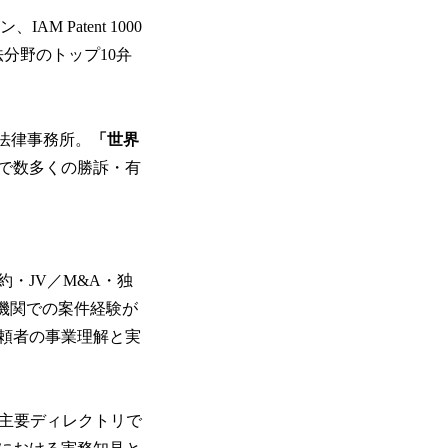
IAM Patent 1000
「外国法分野のトップ10弁
の国際法律事務所。
「世界
で数多くの勝訴・有
・JV／M&A・独
裁機関での案件経験が
頼者の事業理解と実
wyers など主要ディレクトリで