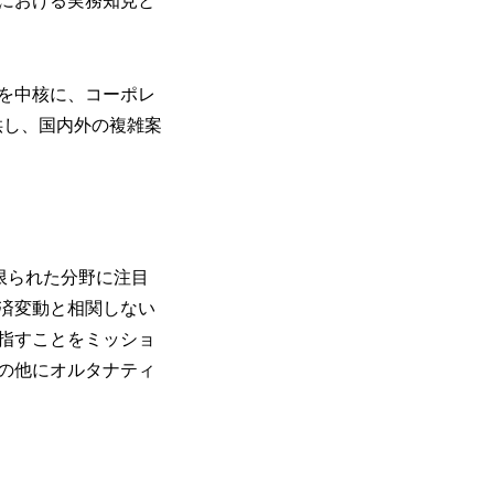
における実務知見と
を中核に、コーポレ
供し、国内外の複雑案
資機会の限られた分野に注目
済変動と相関しない
指すことをミッショ
の他にオルタナティ