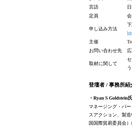
言語
日
定員
会
下
申し込み方法
ht
主催
Tr
お問い合わせ先
広報
セ
取材に関して
う
登壇者 / 事務所紹
・Ryan S Goldstein氏 
マネージング・パー
スアクション、製造
国国際貿易委員会）