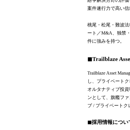
紛争解決分野の評価
案件遂行力で高い信
桃尾・松尾・難波法
ート／M&A、独禁
件に強みを持つ。
◼︎Trailblaze A
Trailblaze As
し、プライベートク
オルタナティブ投資
ンとして、旗艦ファ
ブ / プライベート
◼︎採用情報につい