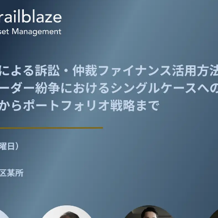
数
を
読
み
込
み
中
で
す