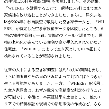
の住宅1,200軒を対象に解析を実施しました。その結果、
『WHERE』を活用することで、瞬時に579軒にまで空き
家候補を絞り込むことができました。さらに、津久井地
区が2024年に独自調査で取得した空き家データと、『WH
ERE』が特定した空き家候補データを比較したところ、6
7%の物件で回答が一致。実際のフィールド調査でも、屋
根の老朽化が進んでいる住宅や庭が手入れされていない
住宅は、『WHERE』によって空き家として100%正しく
検出されていることが確認されました。
従来の人手による空き家調査には約3カ月の期間を要し、
さらに調査員やその日の状況によって判定にばらつきが
生じる可能性がありました。一方、『WHERE』を活用し
た空き家調査は、わずか数分で高精度な判定を行うこと
が可能です。今後は、本実証結果を土台として、他のエ
リアでの精度検証や現場での活用事例の作成など、さら