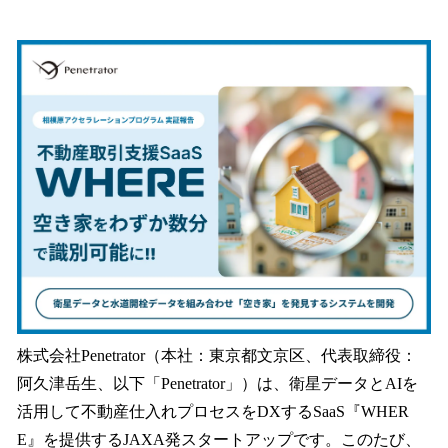
い
ね
！
数
を
読
み
込
み
中
で
す
株式会社Penetrator（本社：東京都文京区、代表取締役：
阿久津岳生、以下「Penetrator」）は、衛星データとAIを
活用して不動産仕入れプロセスをDXするSaaS『WHER
E』を提供するJAXA発スタートアップです。このたび、