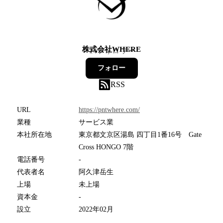
株式会社WHERE
14
フォロワー
フォロー
RSS
URL
https://pntwhere.com/
業種
サービス業
本社所在地
東京都文京区湯島 四丁目1番16号 Gate
Cross HONGO 7階
電話番号
-
代表者名
阿久津岳生
上場
未上場
資本金
-
設立
2022年02月