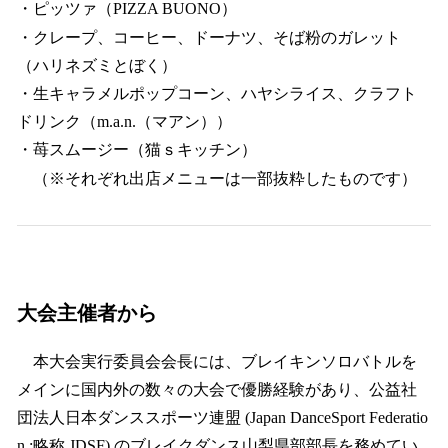
・ピッツァ（PIZZA BUONO）
・クレープ、コーヒー、ドーナツ、そば粉のガレット
（ハリネズミとぼく）
・生キャラメルポップコーン、ハヤシライス、クラフト
ドリンク（m.a.n.（マアン））
・苺スムージー（猫ｓキッチン）
（※それぞれ出店メニューは一部抜粋したものです）
大会主催者から
本大会実行委員会会長には、ブレイキンソロバトルを
メインに国内外の数々の大会で優勝経験があり、公益社
団法人日本ダンススポーツ連盟 (Japan DanceSport Federatio
n :略称 JDSF) のブレイクダンス山梨県部部長を務めてい