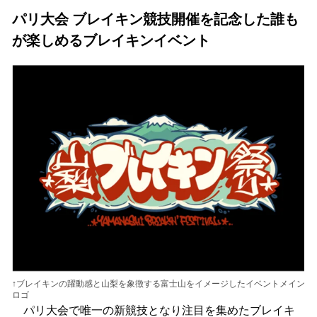
ね
！
パリ大会 ブレイキン競技開催を記念した誰も
数
が楽しめるブレイキンイベント
を
読
み
込
み
中
で
す
↑ブレイキンの躍動感と山梨を象徴する富士山をイメージしたイベントメイン
ロゴ
パリ大会で唯一の新競技となり注目を集めたブレイキ