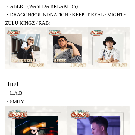
・ABERE (WASEDA BREAKERS)
・DRAGON(FOUNDNATION / KEEP IT REAL / MIGHTY
ZULU KINGZ / RAB)
【DJ】
・L.A.B
・SMILY