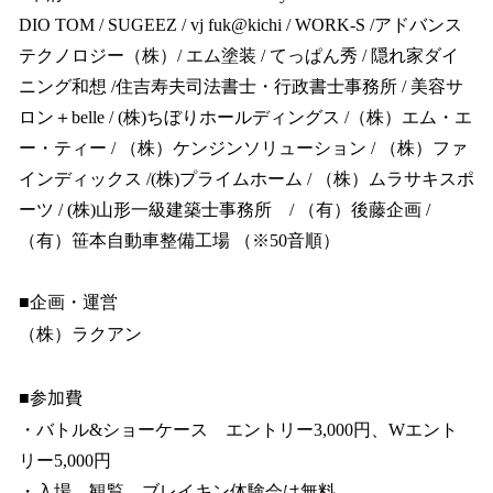
DIO TOM / SUGEEZ / vj fuk@kichi / WORK-S /アドバンス
テクノロジー（株）/ エム塗装 / てっぱん秀 / 隠れ家ダイ
ニング和想 /住吉寿夫司法書士・行政書士事務所 / 美容サ
ロン＋belle / (株)ちぼりホールディングス /（株）エム・エ
ー・ティー / （株）ケンジンソリューション / （株）ファ
インディックス /(株)プライムホーム / （株）ムラサキスポ
ーツ / (株)山形一級建築士事務所 / （有）後藤企画 /
（有）笹本自動車整備工場 （※50音順）
■企画・運営
（株）ラクアン
■参加費
・バトル&ショーケース エントリー3,000円、Wエント
リー5,000円
・
入場、観覧、ブレイキン体験会は無料