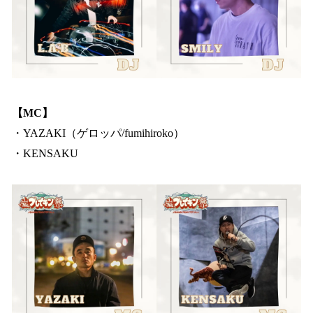
【MC】
・YAZAKI（ゲロッパ/fumihiroko）
・KENSAKU