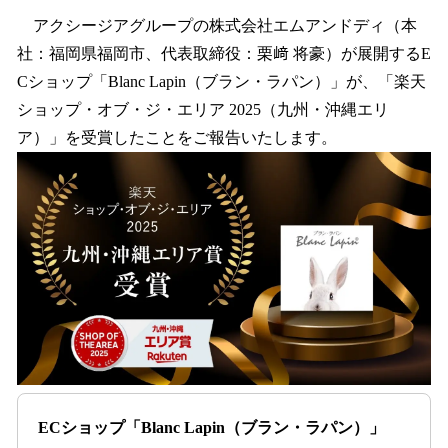
ね
！
アクシージアグループの株式会社エムアンドディ（本
数
社：福岡県福岡市、代表取締役：栗﨑 将豪）が展開するE
を
Cショップ「Blanc Lapin（ブラン・ラパン）」が、「楽天
読
み
ショップ・オブ・ジ・エリア 2025（九州・沖縄エリ
込
ア）」を受賞したことをご報告いたします。
み
中
で
す
ECショップ「Blanc Lapin（ブラン・ラパン）」