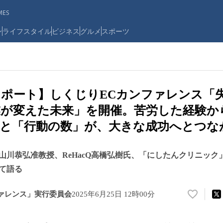
ES
ン
ライフスタイル
ビジネス
グルメ
スポーツ
ポート】しくじりECカンファレンス「
業が変えた未来」を開催。苦労した経験か
と「行動の数」が、大きな成功へとつな
山川恭弘准教授、ReHacQ高橋弘樹氏、「にしたんクリニック
て語る
ァレンス」実行委員会
2025年6月25日 12時00分
い
い
ね