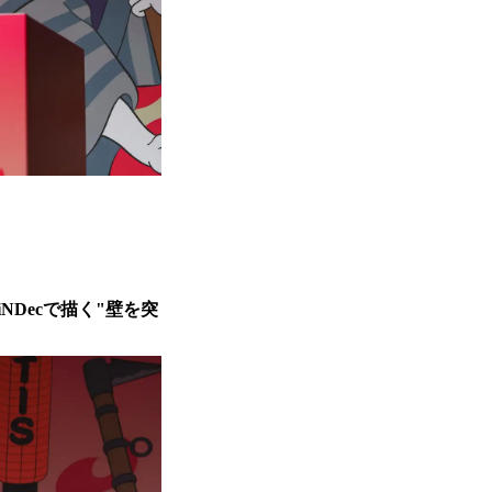
BiNDecで描く"壁を突