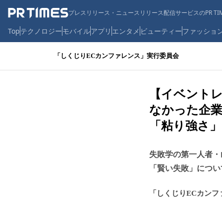
プレスリリース・ニュースリリース配信サービスのPR TIM
Top
テクノロジー
モバイル
アプリ
エンタメ
ビューティー
ファッショ
「しくじりECカンファレンス」実行委員会
【イベントレ
なかった企
「粘り強さ」
失敗学の第一人者・
「賢い失敗」につい
「しくじりECカンフ