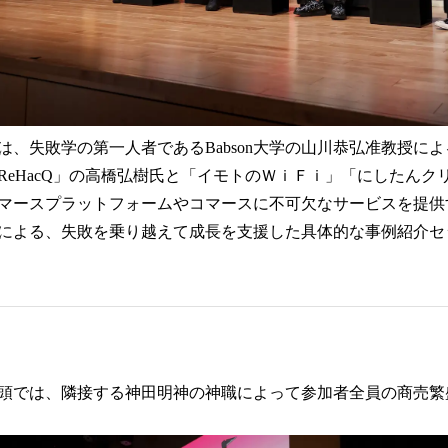
は、失敗学の第一人者であるBabson大学の山川恭弘准教授に
ReHacQ」の高橋弘樹氏と「イモトのＷｉＦｉ」「にしたんク
マースプラットフォームやコマースに不可欠なサービスを提供するS
による、失敗を乗り越えて成長を支援した具体的な事例紹介セ
頭では、隣接する神田明神の神職によって参加者全員の商売繁