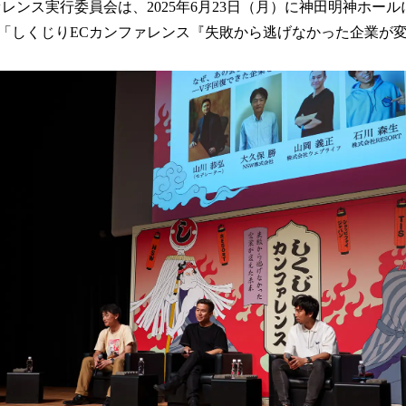
レンス実行委員会は、2025年6月23日（月）に神田明神ホー
！
数
「しくじりECカンファレンス『失敗から逃げなかった企業が
を
読
み
込
み
中
で
す