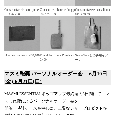
Constructive elements purse
Constructive elements long p
Constructive elements Tool c
￥57,200
urs ￥67,100
ase ￥59,400
Fine line Fragment ￥34,100
Round feel Suede Pouch￥2
Suede Tote との併用イメ
6,400
ージ
マスミ鞄嚢 パーソナルオーダー会 6月19日
(金)‐6月21日(日)
MASMI ESSENTIALポップアップ最終週の3日間にて、マ
スミ鞄嚢によるパーソナルオーダー会を
開催。時計ケースを中心に、上質なレザープロダクトを