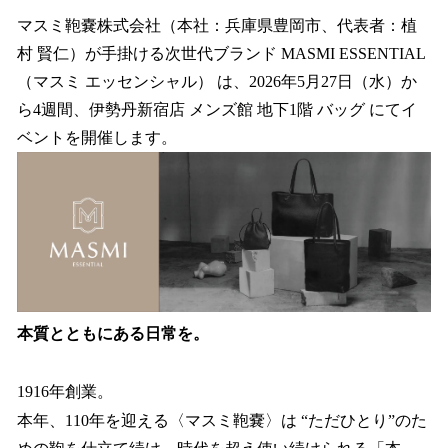
ね
！
マスミ鞄嚢株式会社（本社：兵庫県豊岡市、代表者：植
数
村 賢仁）が手掛ける次世代ブランド MASMI ESSENTIAL
を
（マスミ エッセンシャル） は、2026年5月27日（水）か
読
み
ら4週間、伊勢丹新宿店 メンズ館 地下1階 バッグ にてイ
込
ベントを開催します。
み
中
で
す
本質とともにある日常を。
1916年創業。
本年、110年を迎える〈マスミ鞄嚢〉は “ただひとり”のた