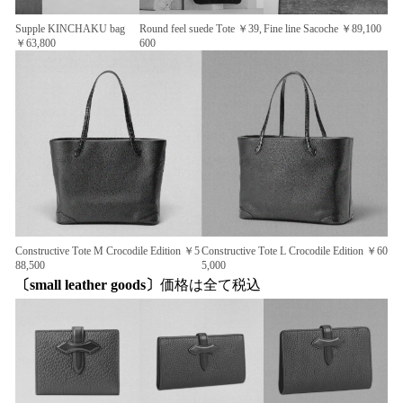
Supple KINCHAKU bag
Round feel suede Tote ￥39,
Fine line Sacoche ￥89,100
￥63,800
600
Constructive Tote M Crocodile Edition ￥5
Constructive Tote L Crocodile Edition ￥60
88,500
5,000
〔small leather goods〕
価格は全て税込