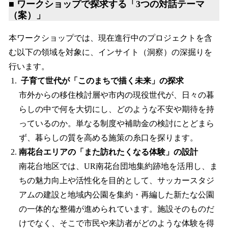
■ ワークショップで探求する「3つの対話テーマ
（案）」
本ワークショップでは、現在進行中のプロジェクトを含
む以下の領域を対象に、インサイト（洞察）の深掘りを
行います。
子育て世代が「このまちで描く未来」の探求
市外からの移住検討層や市内の現役世代が、日々の暮
らしの中で何を大切にし、どのような不安や期待を持
っているのか。単なる制度や補助金の検討にとどまら
ず、暮らしの質を高める施策の糸口を探ります。
南花台エリアの「また訪れたくなる体験」の設計
南花台地区では、UR南花台団地集約跡地を活用し、ま
ちの魅力向上や活性化を目的として、サッカースタジ
アムの建設と地域内公園を集約・再編した新たな公園
の一体的な整備が進められています。施設そのものだ
けでなく、そこで市民や来訪者がどのような体験を得