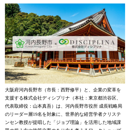
ね
！
数
を
読
み
込
み
中
で
す
大阪府河内長野市（市長：西野修平）と、企業の変革を
支援する株式会社ディシプリナ（本社：東京都渋谷区、
代表取締役：山本真吾）は、河内長野市役所 成長戦略局
のリーダー層19名を対象に、世界的な経営学者クリステ
ンセン教授が提唱した「ジョブ理論」を活用した地域課