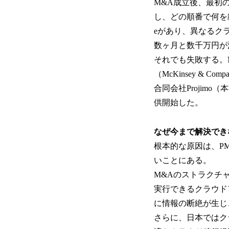
M&A成立後、最初
し、どの順番で何を
eがあり、異なるク
数ヶ月と数千万円が
それでも失敗する。
（McKinsey &
合同会社Projim
供開始した。
なぜ今まで解決でき
根本的な原因は、P
いことにある。
M&Aのストラクチ
実行できるクラウド
に情報の断絶が生じ
さらに、日本ではク