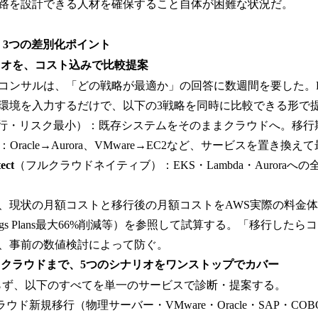
路を設計できる人材を確保すること自体が困難な状況だ。
る、3つの差別化ポイント
リオを、コスト込みで比較提案
コンサルは、「どの戦略が最適か」の回答に数週間を要した。Pro
環境を入力するだけで、以下の3戦略を同時に比較できる形で
行・リスク最小）：既存システムをそのままクラウドへ。移行
racle→Aurora、VMware→EC2など、サービスを置き換えて
ect
（フルクラウドネイティブ）：EKS・Lambda・Auroraへ
状の月額コストと移行後の月額コストをAWS実際の料金体系（Reser
ings Plans最大66%削減等）を参照して試算する。「移行した
、事前の数値検討によって防ぐ。
らクラウドまで、5つのシナリオをワンストップでカバー
らず、以下のすべてを単一のサービスで診断・提案する。
ウド新規移行（物理サーバー・VMware・Oracle・SAP・COB