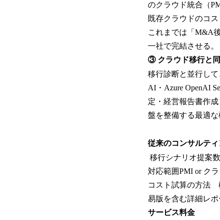
のクラウド統合（P
既存クラウドのコス
これまでは「M&A後
一社で完結させる。
③ クラウド移行と
移行診断と並行して、ど
AI・Azure Op
定・経営報告書作成
盤を整備する最適な
従来のコンサルティ
移行シナリオ提案数週
対応範囲PMI or 
コスト試算の方法 概
易版を含む詳細レポ
サービス料金