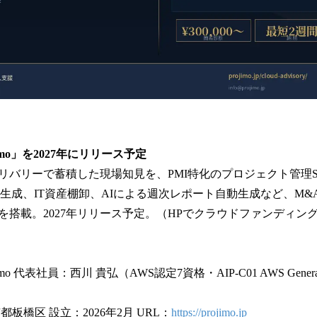
aimo」を2027年にリリース予定
リバリーで蓄積した現場知見を、PMI特化のプロジェクト管理S
動生成、IT資産棚卸、AIによる週次レポート自動生成など、M
を搭載。2027年リリース予定。（HPでクラウドファンディン
 代表社員：西川 貴弘（AWS認定7資格・AIP-C01 AWS Generative AI
板橋区 設立：2026年2月 URL：
https://projimo.jp