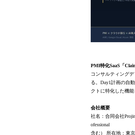
PMI特化SaaS「Cl
コンサルティングデ
る。Day1計画の自
クトに特化した機能
会社概要
社名：合同会社Projimo
ofessional
含む） 所在地：東京都