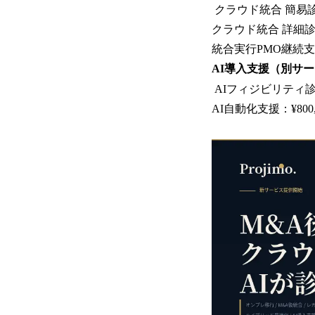
クラウド統合 簡易診断
クラウド統合 詳細診
統合実行PMO継続支援
AI導入支援（別サ
AIフィジビリティ診断：¥
AI自動化支援：¥800,