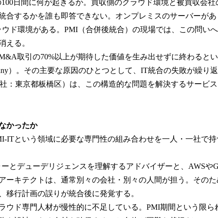
数
の100日間に何が起きるか。買収側のクラウド環境と被買収会
を
統合するかを誰も即答できない。オンプレミスのサーバーがあり、
読
ラウド環境がある。PMI（合併後統合）の現場では、この問い
み
込
消える。
み
M&A取引の70%以上が期待した価値を生み出せずに終わると
中
 Company）。その主要な原因のひとつとして、IT統合の失敗が繰
で
す
o（本社：東京都板橋区）は、この構造的な問題を解決するサービスを
なかったか
MI-ITという領域に必要な専門性の組み合わせを一人・一社で
ャーとデューデリジェンスを理解するアドバイザーと、AWSやG
アーキテクトは、通常別々の会社・別々の人間が担う。そのた
、移行計画の誤りが統合後に発覚する。
ラウド専門人材が慢性的に不足している。PMI期間という限ら