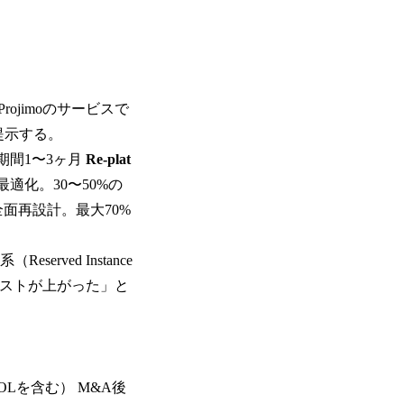
jimoのサービスで
提示する。
期間1〜3ヶ月
Re-plat
最適化。30〜50%の
の全面再設計。最大70%
ved Instance
らコストが上がった」と
OLを含む） M&A後