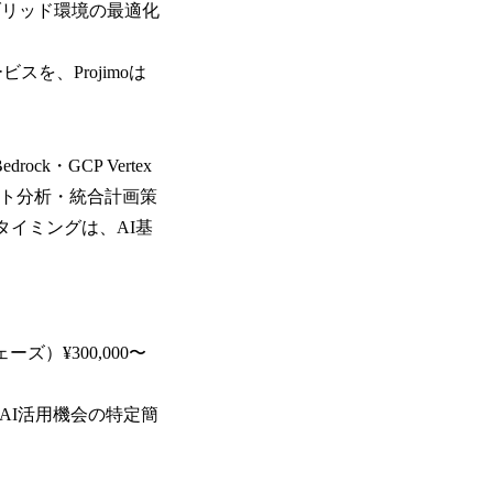
ブリッド環境の最適化
を、Projimoは
k・GCP Vertex
レポート分析・統合計画策
タイミングは、AI基
）¥300,000〜
照AI活用機会の特定簡