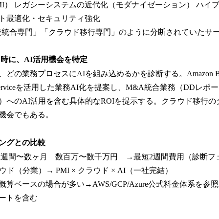
MI） レガシーシステムの近代化（モダナイゼーション） ハイ
ト最適化・セキュリティ強化
統合専門」「クラウド移行専門」のように分断されていたサービス
同時に、AI活用機会を特定
の業務プロセスにAIを組み込めるかを診断する。Amazon Bedroc
enAI Serviceを活用した業務AI化を提案し、M&A統合業務（DD
）へのAI活用を含む具体的なROIを提示する。クラウド移行の
機会でもある。
ングとの比較
間〜数ヶ月 数百万〜数千万円 →最短2週間費用（診断フェーズ
クラウド（分業）→ PMI × クラウド × AI（一社完結）
算ベースの場合が多い→AWS/GCP/Azure公式料金体系を参
ートを含む