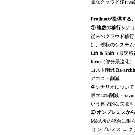
適なクラウド移行経
Projimoが提供す
① 複数の移行シナ
従来のクラウド移行
は、現状のシステム
Lift & Shift
（最速移
form
（部分最適化）：O
コスト削減
Re-archit
のコスト削減
各シナリオについて、現
最大40%削減・Sav
いう典型的な失敗を
② オンプレミスか
M&A後の統合に限
オンプレミス → クラ