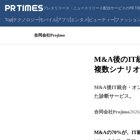
プレスリリース・ニュースリリース配信サービスのPR TIM
Top
テクノロジー
モバイル
アプリ
エンタメ
ビューティー
ファッショ
合同会社Projimo
M&A後のI
複数シナリオ
M&A後IT統合・オ
た診断サービス。
合同会社Projimo
202
M&Aの70%が、I