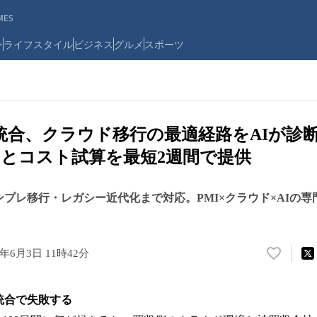
ES
ン
ライフスタイル
ビジネス
グルメ
スポーツ
T統合、クラウド移行の最適経路をAIが診
とコスト試算を最短2週間で提供
ンプレ移行・レガシー近代化まで対応。PMI×クラウド×AIの
6年6月3日 11時42分
い
い
ね
T統合で失敗する
！