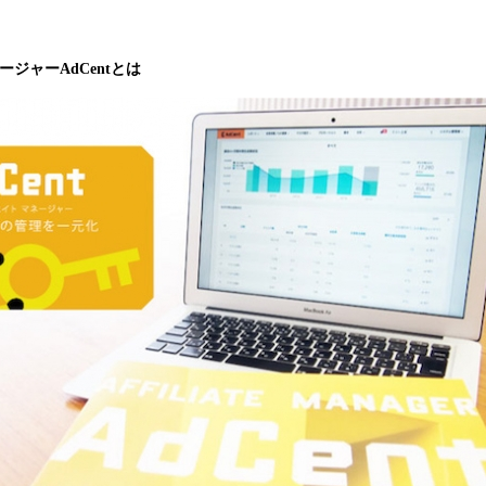
み
込
み
ジャーAdCentとは
中
で
す