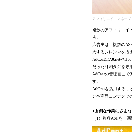
アフィリエイトマネージャー
複数のアフィリエイ
告。
広告主は、複数のA
大するジレンマを抱
AdCentはA8.net
だった計測タグを専
AdCentの管理画
す。
AdCentを活用す
ンや商品コンテンツ
●面倒な作業にさよな
（1）複数ASPを一