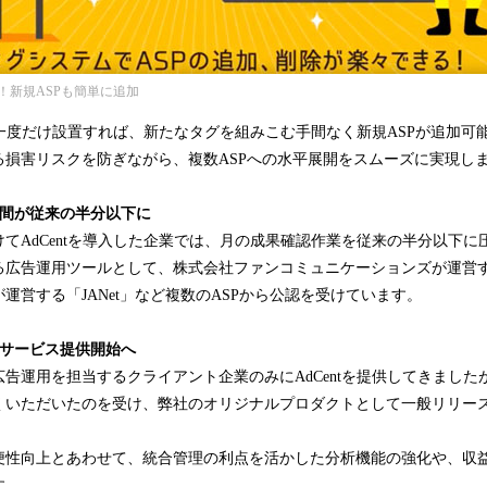
！新規ASPも簡単に追加
グを一度だけ設置すれば、新たなタグを組みこむ手間なく新規ASPが追加可
る損害リスクを防ぎながら、複数ASPへの水平展開をスムーズに実現し
時間が従来の半分以下に
てAdCentを導入した企業では、月の成果確認作業を従来の半分以下に
広告運用ツールとして、株式会社ファンコミュニケーションズが運営する「
運営する「JANet」など複数のASPから公認を受けています。
けサービス提供開始へ
告運用を担当するクライアント企業のみにAdCentを提供してきました
くいただいたのを受け、弊社のオリジナルプロダクトとして一般リリー
便性向上とあわせて、統合管理の利点を活かした分析機能の強化や、収
す。