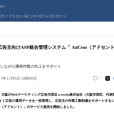
ES
ン
ライフスタイル
ビジネス
グルメ
スポーツ
告主向けASP統合管理システム「 AdCent（アドセン
しながら獲得件数の向上をサポート
17年11月9日 10時00分
い
い
ね
）、大阪のWebマーケティング広告代理店 a-works株式会社（大阪市西区、代
！
イト広告の運用データを一括管理し、広告主の作業工数削減をサポートする
数
ent（アドセント）」のサービス提供を開始しました。
を
読