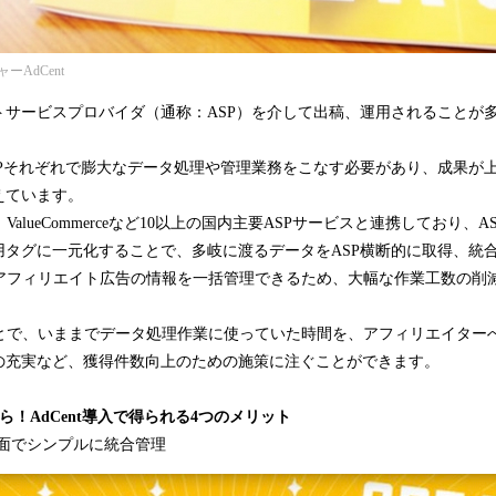
AdCent
トサービスプロバイダ（通称：ASP）を介して出稿、運用されることが
SPそれぞれで膨大なデータ処理や管理業務をこなす必要があり、成果が
えています。
やafb、ValueCommerceなど10以上の国内主要ASPサービスと連携しており
用タグに一元化することで、多岐に渡るデータをASP横断的に取得、統
面でアフィリエイト広告の情報を一括管理できるため、大幅な作業工数の削
ることで、いままでデータ処理作業に使っていた時間を、アフィリエイター
の充実など、獲得件数向上のための施策に注ぐことができます。
ら！AdCent導入で得られる4つのメリット
画面でシンプルに統合管理