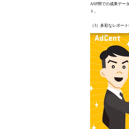
ASP間での成果デ
ト。
（3）多彩なレポー