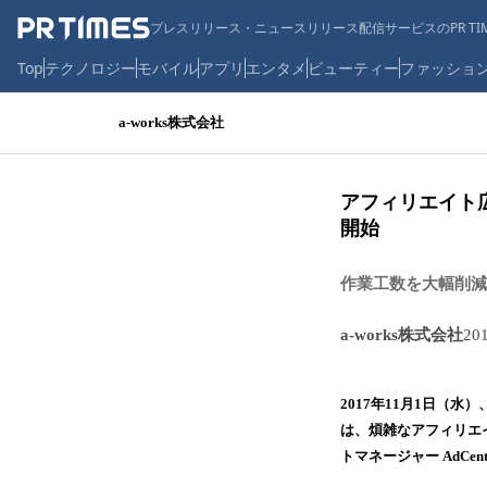
プレスリリース・ニュースリリース配信サービスのPR TIM
Top
テクノロジー
モバイル
アプリ
エンタメ
ビューティー
ファッショ
a-works株式会社
アフィリエイト広
開始
作業工数を大幅削減
a-works株式会社
20
2017年11月1日（水
は、煩雑なアフィリエ
トマネージャー AdC