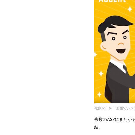
複数ASPを一画面でシ
複数のASPにまた
結。