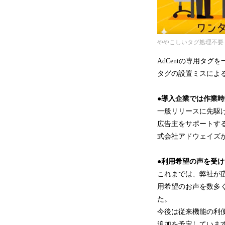
ややこしいタグ処理不要
AdCentの専用タ
タグの設置ミスによ
●導入企業では作業
一般リリースに先駆け
広告主をサポートする
式会社アドウェイズが
●利用希望の声を受
これまでは、弊社が広
用希望のお声を数多
た。
今後は従来機能の利
追加を予定していま