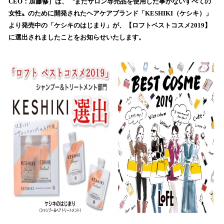
数
CEO：加藤修）は、〝まだサロン専売品を使用した事がないすべての
を
女性〟のために開発されたヘアケアブランド「KESHIKI（ケシキ）」
読
より発売中の「ケシキのはじまり」が、【ロフトベストコスメ2019】
み
に選出されましたことをお知らせいたします。
込
み
中
で
す