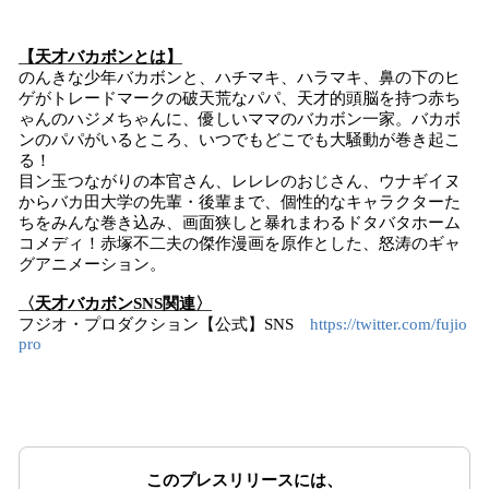
【天才バカボンとは】
のんきな少年バカボンと、ハチマキ、ハラマキ、鼻の下のヒ
ゲがトレードマークの破天荒なパパ、天才的頭脳を持つ赤ち
ゃんのハジメちゃんに、優しいママのバカボン一家。バカボ
ンのパパがいるところ、いつでもどこでも大騒動が巻き起こ
る！
目ン玉つながりの本官さん、レレレのおじさん、ウナギイヌ
からバカ田大学の先輩・後輩まで、個性的なキャラクターた
ちをみんな巻き込み、画面狭しと暴れまわるドタバタホーム
コメディ！赤塚不二夫の傑作漫画を原作とした、怒涛のギャ
グアニメーション。
〈天才バカボンSNS関連〉
フジオ・プロダクション【公式】SNS
https://twitter.com/fujio
pro
このプレスリリースには、