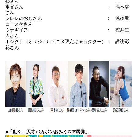
心さん
本官さん ： 高木渉
さん
レレレのおじさん ： 越後屋
コースケさん
ウナギイヌ ： 樫井笙
人さん
ホシクサ（オリジナルアニメ限定キャラクター）： 諏訪彩
花さん
■「動く！天才バカボンおみくGIF馬券」