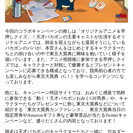
今回のコラボキャンペーンの推しは「オリジナルアニメ＆早
押しクイズ」！天才バカボンの主要キャストが出演するオリ
ジナルアニメでは、師走を迎えながらも退屈そうにしている
バカボンのパパが、本官さんをはじめとするキャラクターた
ちとの掛け合いの中で東京大賞典に興味を抱いていく様子を
描いています。また、アニメ視聴後に参加できる早押しクイ
ズでは、キャラクターと対戦して優勝するとプレゼントキャ
ンペーンに応募できる構成となっており、競馬初心者の方で
も楽しみながら東京大賞典（GⅠ）を学べるコンテンツにな
っております。
他にも、キャンペーン特設サイトでは、おみくじ感覚で気軽
に参加できる「動く！天才バカボンおみくGIF馬券」や、キャ
ラクターたちがプレゼンターに扮し東京大賞典などについて
紹介する「東京大賞典カンファレンス」、東京大賞典当日の
指定席券やAmazonギフト券など豪華景品が当たるTwitterキャ
ンペーンなど、盛りだくさんの内容となっております！
師走は天才バカボンのキャラクターたちと一緒に、TCKダー