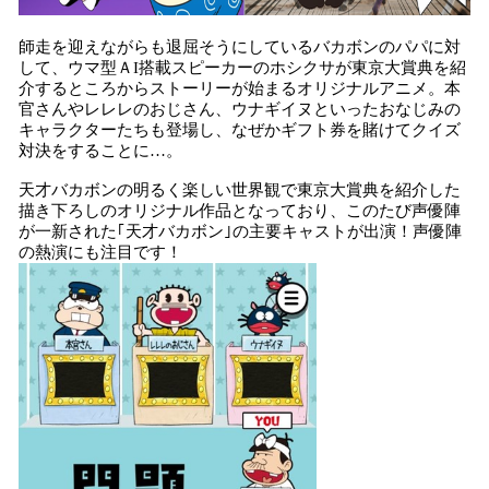
師走を迎えながらも退屈そうにしているバカボンのパパに対
して、ウマ型ＡI搭載スピーカーのホシクサが東京大賞典を紹
介するところからストーリーが始まるオリジナルアニメ。本
官さんやレレレのおじさん、ウナギイヌといったおなじみの
キャラクターたちも登場し、なぜかギフト券を賭けてクイズ
対決をすることに…。
天才バカボンの明るく楽しい世界観で東京大賞典を紹介した
描き下ろしのオリジナル作品となっており、このたび声優陣
が一新された｢天才バカボン｣の主要キャストが出演！声優陣
の熱演にも注目です！