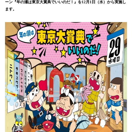
ーン『年の瀬は東京大賞典でいいのだ！』を12月1日（水）から実施し
み
ます。
込
み
中
で
す