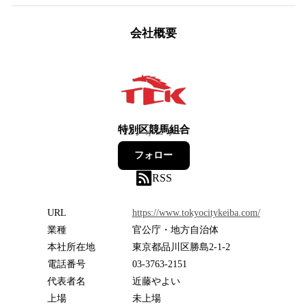
会社概要
特別区競馬組合
13
フォロワー
フォロー
RSS
URL
https://www.tokyocitykeiba.com/
業種
官公庁・地方自治体
本社所在地
東京都品川区勝島2-1-2
電話番号
03-3763-2151
代表者名
近藤やよい
上場
未上場