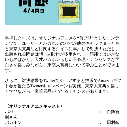
早押しクイズは、オリジナルアニメを“前フリ”としたコンテ
ンツで、ユーザーとバカボンのパパが他のキャラクターたち
と東京大賞典などに関するクイズに早押しで対決！ただし、
出題される問題は“引っ掛け”が多用され、一筋縄ではいかな
いものばかり。天才バカボンらしい不条理・ナンセンスな面
白さを楽しみながら、東京大賞典について学ぶことができま
す。
さらに、対決結果をTwitterでシェアすると抽選でAmazonギフ
ト券が当たるTwitterキャンペーンも実施。東京大賞典を楽し
く学びながら、豪華景品が当たるチャンスがあります。
〈オリジナルアニメキャスト〉
パパ ： 白熊寛
嗣さん
バカボン ： 田村睦