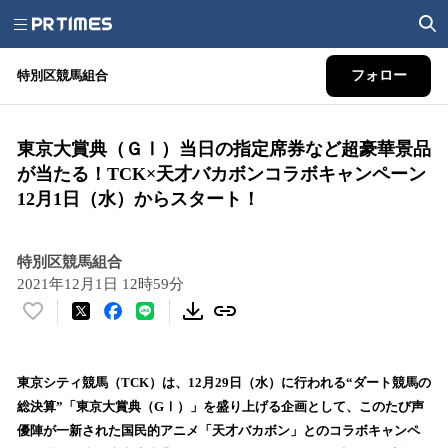
特別区競馬組合
フォロー
東京大賞典（ＧⅠ）当日の指定席券など超豪華景品
が当たる！TCK×天才バカボンコラボキャンペーン
12月1日（水）からスタート！
特別区競馬組合
2021年12月1日 12時59分
い
い
ね
！
東京シティ競馬（TCK）は、12月29日（水）に行われる“ダート競馬の
数
総決算”「東京大賞典（GⅠ）」を盛り上げる企画として、このたび声
を
優陣が一新された国民的アニメ「天才バカボン」とのコラボキャンペ
読