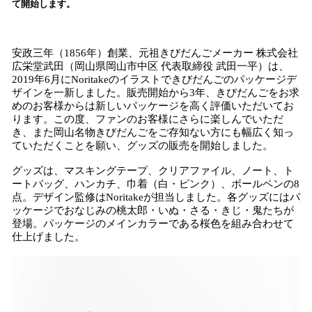
て開始します。
込
み
中
安政三年（1856年）創業、元祖きびだんごメーカー 株式会社
で
広栄堂武田（岡山県岡山市中区 代表取締役 武田一平）は、
す
2019年6月にNoritakeのイラストできびだんごのパッケージデ
ザインを一新しました。販売開始から3年、きびだんごをお求
めのお客様からは新しいパッケージを高く評価いただいてお
ります。この度、ファンのお客様にさらに楽しんでいただ
き、また岡山名物きびだんごをご存知ない方にも幅広く知っ
ていただくことを願い、グッズの販売を開始しました。
グッズは、マスキングテープ、クリアファイル、ノート、ト
ートバッグ、ハンカチ、巾着（白・ピンク）、ボールペンの8
点。デザイン監修はNoritakeが担当しました。各グッズにはパ
ッケージでおなじみの桃太郎・いぬ・さる・きじ・鬼たちが
登場。パッケージのメインカラーである桜色を組み合わせて
仕上げました。