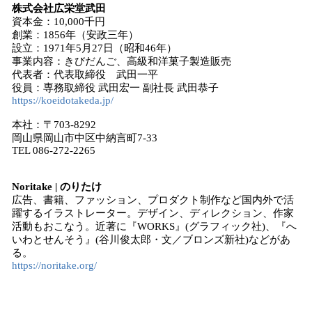
株式会社広栄堂武田
資本金：10,000千円
創業：1856年（安政三年）
設立：1971年5月27日（昭和46年）
事業内容：きびだんご、高級和洋菓子製造販売
代表者：代表取締役 武田一平
役員：専務取締役 武田宏一 副社長 武田恭子
https://koeidotakeda.jp/
本社：〒703-8292
岡山県岡山市中区中納言町7-33
TEL 086-272-2265
Noritake | のりたけ
広告、書籍、ファッション、プロダクト制作など国内外で活
躍するイラストレーター。デザイン、ディレクション、作家
活動もおこなう。近著に『WORKS』(グラフィック社)、『へ
いわとせんそう』(谷川俊太郎・文／ブロンズ新社)などがあ
る。
https://noritake.org/