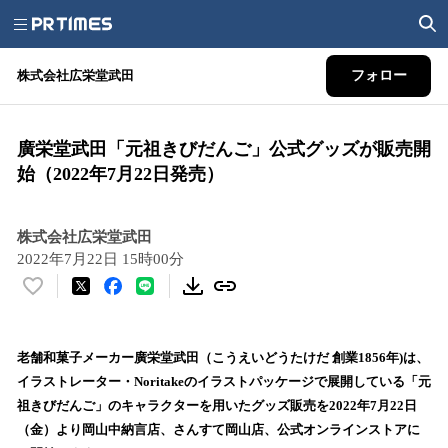
株式会社広栄堂武田
フォロー
廣栄堂武田「元祖きびだんご」公式グッズが販売開
始（2022年7月22日発売）
株式会社広栄堂武田
2022年7月22日 15時00分
い
い
ね
！
老舗和菓子メーカー廣栄堂武田（こうえいどうたけだ 創業1856年)は、
数
イラストレーター・Noritakeのイラストパッケージで展開している「元
を
祖きびだんご」のキャラクターを用いたグッズ販売を2022年7月22日
読
（金）より岡山中納言店、さんすて岡山店、公式オンラインストアに
み