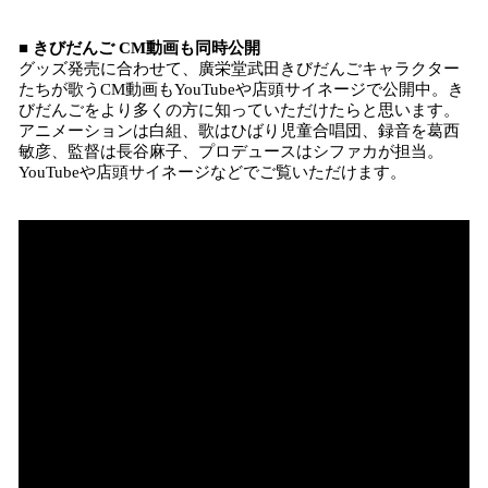
■ きびだんご CM動画も同時公開
グッズ発売に合わせて、廣栄堂武田きびだんごキャラクター
たちが歌うCM動画もYouTubeや店頭サイネージで公開中。き
びだんごをより多くの方に知っていただけたらと思います。
アニメーションは白組、歌はひばり児童合唱団、録音を葛⻄
敏彦、監督は長谷麻子、プロデュースはシファカが担当。
YouTubeや店頭サイネージなどでご覧いただけます。