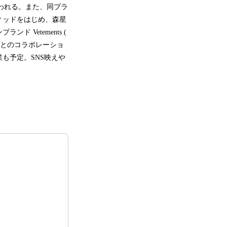
われる。また、同ブラ
ィッドをはじめ、森星
Vetements (​
HLとのコラボレーショ
も予定。SNS映えや