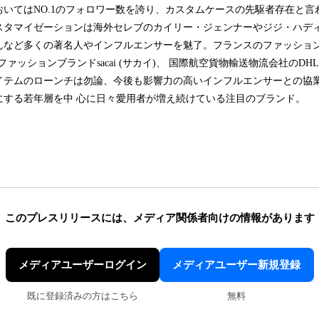
いてはNO.1のフォロワー数を誇り、カスタムケースの先駆者存在と言
スタマイゼーションは海外セレブのカイリー・ジェンナーやジジ・ハデ
ど多くの著名人やインフルエンサーを魅了。フランスのファッションブランド ​
ファッションブランドsacai (サカイ)、 国際航空貨物輸送物流会社のD
イテムのローンチは勿論、今後も影響力の高いインフルエンサーとの協業
にする若年層を中 心に日々愛用者が増え続けている注目のブランド。
このプレスリリースには、
メディア関係者向けの情報があります
メディアユーザーログイン
メディアユーザー新規登録
既に登録済みの方はこちら
無料