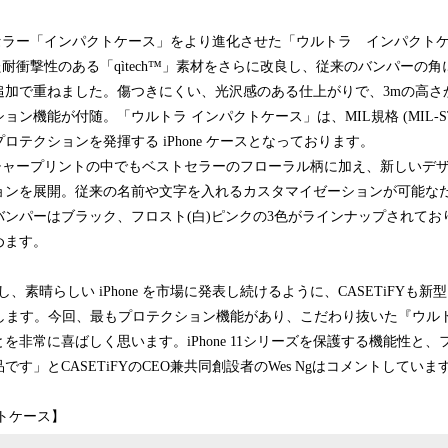
ストセラー「インパクトケース」をより進化させた「ウルトラ インパクト
発した耐衝撃性のある「qìtech™」素材をさらに改良し、従来のバンパーの
追加で重ねました。傷つきにくい、光沢感のある仕上がりで、3mの高さ
ン機能が付随。「ウルトラ インパクトケース」は、MIL規格 (MIL-STD
ロテクションを発揮する iPhone ケースとなっております。
グネチャープリントの中でもベストセラーのフローラル柄に加え、新しいデ
ョンを展開。従来の名前や文字を入れるカスタマイゼーションが可能な
バンパーはブラック、フロスト(白)ピンクの3色がラインナップされてお
めます。
し、素晴らしい iPhone を市場に発表し続けるように、CASETiFYも新型 i
を発表します。今回、最もプロテクション機能があり、こだわり抜いた『ウ
を非常に喜ばしく思います。iPhone 11シリーズを保護する機能性と
す」とCASETiFYのCEO兼共同創設者のWes Ngはコメントしていま
トケース】