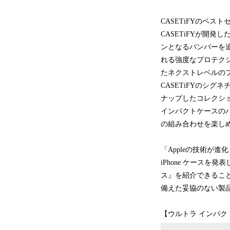
CASETiFYのベ
CASETiFYが開
ンとなるバンパーを
れる強度なプロテクショ
たネクストレベルのプ
CASETiFYのシ
ナップしたコレクシ
インパクトケースの
の組み合わせを楽し
「Appleの技術が進化
iPhone ケース
ス』を紹介できること
備えた妥協のない製品で
【ウルトラ インパク