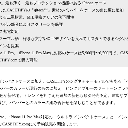
m。最も薄く、最もプロテクション機能のある iPhone ケース
たCASETiFYの「qìtech™」素材のバンパーをケースの角に更に追加
よる二重構造、MIL規格クリアの落下耐性
ベゼル部分によりスクリーンを保護
レス充電対応
マーブル柄、好きな文字やロゴデザインを入れてカスタムできるシグネ
インを提案
hone 11 Pro、 iPhone 11 Pro Maxに対応のケースは5,900円〜6,500円で、
TiFY.comで購入可能
インパクトケースに加え、CASETiFYのシグネチャーモデルでもある
ンパーのカラーが現行のものに加え、ピンクとブルーのツートーングラ
3色が新登場。トレンドを押さえた追加の新色も順次発売予定。豊富なプ
選び、バンパーとのカラーの組み合わせを楽しむことができます。
ne 11 Pro、 iPhone 11 Pro Max対応の「ウルトラ インパクトケース」
)よりCASETiFY.comにて予約販売を開始します。