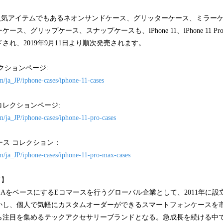
Yの人気アイテムでもあるネオンサンドケース、グリッターケース、ミラー
、グリップケース、スナップケースも、iPhone 11、iPhone 11 Pro、 iPh
され、2019年9月11日より順次発売されます。
コレクションページ:
m/ja_JP/iphone-cases/iphone-11-cases
ケースコレクションページ:
m/ja_JP/iphone-cases/iphone-11-pro-cases
ax ケース コレクション：
om/ja_JP/iphone-cases/iphone-11-pro-max-cases
て】
とL.AをベースにするEコマースを行うグローバル企業として、2011年に
性を活かし、個人で気軽にカスタムオーダーができるスマートフォンケース
注目を集めるテックアクセサリーブランドとなる。急成長を続ける中