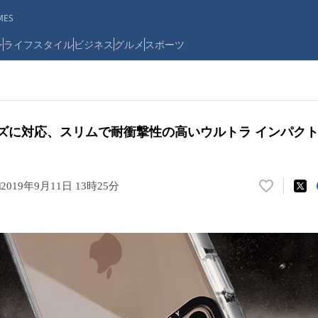
ES
ン
ライフスタイル
ビジネス
グルメ
スポーツ
1シリーズに対応、スリムで耐衝撃性の高いウルトラ インパク
d
2019年9月11日 13時25分
い
い
ね
！
数
を
読
み
込