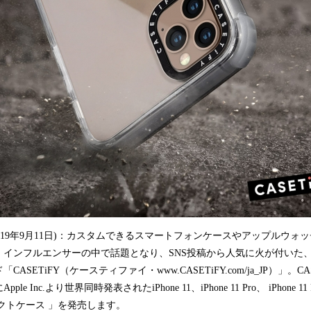
み
中
で
す
2019年9月11日)：カスタムできるスマートフォンケースやアップルウォ
インフルエンサーの中で話題となり、SNS投稿から人気に火が付いた、
SETiFY（ケースティファイ・www.CASETiFY.com/ja_JP）」。CAS
e Inc.より世界同時発表されたiPhone 11、iPhone 11 Pro、 iPhone 1
クトケース 」を発売します。