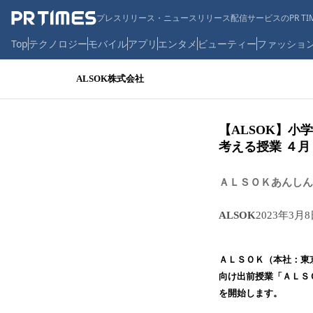
プレスリリース・ニュースリリース配信サービスのPR TIM
Top
テクノロジー
モバイル
アプリ
エンタメ
ビューティー
ファッショ
ALSOK株式会社
【ALSOK】
考える授業 ４
ＡＬＳＯＫあんし
ALSOK
2023年3月8
ＡＬＳＯＫ（本社：東
向け出前授業「ＡＬＳ
を開始します。