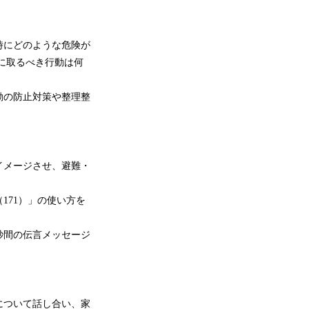
時にどのような危険が
に取るべき行動は何
動の防止対策や整理整
イメージさせ、避難・
171）」の使い方を
秒間の伝言メッセージ
について話し合い、家