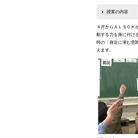
授業の内容
４月からＡＬＳＯＫ
動する力を身に付け
時の「身近に潜む危
えます。