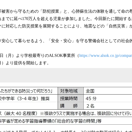
み
込
罪被害から守るための「防犯授業」と、心肺蘇生法の体験を通して命の
み
れまでに延べ170万人を超える児童が参加しました。今回新たに開始す
中
クに対応した防災授業を展開することにより、地震などの「自然災害」
で
す
り安心して暮らせるよう、「安全・安心」を守る警備会社としての社会
13日（月）より学校最寄りのALSOK事業所（
https://www.alsok.co.jp/compan
月）より提供を開始します。