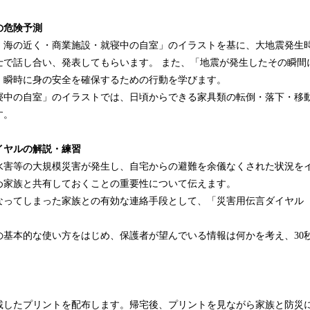
の危険予測
・海の近く・商業施設・就寝中の自室」のイラストを基に、大地震発生
士で話し合い、発表してもらいます。 また、「地震が発生したその瞬間
、瞬時に身の安全を確保するための行動を学びます。
寝中の自室」のイラストでは、日頃からできる家具類の転倒・落下・移
す。
イヤルの解説・練習
水害等の大規模災害が発生し、自宅からの避難を余儀なくされた状況を
め家族と共有しておくことの重要性について伝えます。
なってしまった家族との有効な連絡手段として、「災害用伝言ダイヤル（
の基本的な使い方をはじめ、保護者が望んでいる情報は何かを考え、30
。
載したプリントを配布します。帰宅後、プリントを見ながら家族と防災