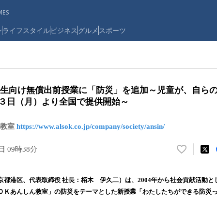
ES
ン
ライフスタイル
ビジネス
グルメ
スポーツ
小学生向け無償出前授業に「防災」を追加～児童が、自ら
月３日（月）より全国で提供開始～
ん教室
https://www.alsok.co.jp/company/society/ansin/
日 09時38分
い
い
ね
京都港区、代表取締役 社長：栢木 伊久二）は、2004年から社会貢献活動と
！
ＯＫあんしん教室」の防災をテーマとした新授業「わたしたちができる防災
数
を
読