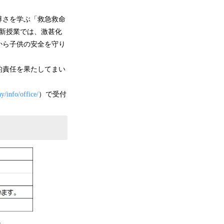
尊さを学ぶ「救急救命
る新授業では、激甚化
から子供の安全を守り
的責任を果たしてまい
y/info/office/
）で受付