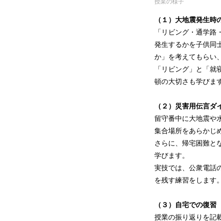
授業の様子
（１）大地震発生時
「リビング・通学路
発生するかを子供同
か」を考えてもらい
「リビング」と「就
頓の大切さも学びま
（２）災害用伝言ダ
留守番中に大地震や
集合場所をあらかじ
さらに、帰宅困難と
学びます。
実技では、公衆電話
を残す練習をします
（３）自宅での復習
授業の振り返りを記