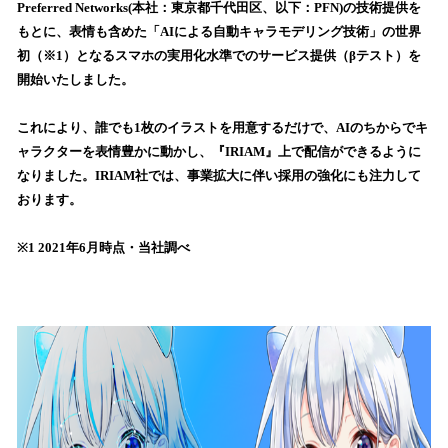
を
Preferred Networks(本社：東京都千代田区、以下：PFN)の技術提供を
読
もとに、表情も含めた「AIによる自動キャラモデリング技術」の世界
み
初（※1）となるスマホの実用化水準でのサービス提供（βテスト）を
込
開始いたしました。
み
中
で
これにより、誰でも1枚のイラストを用意するだけで、AIのちからでキ
す
ャラクターを表情豊かに動かし、『IRIAM』上で配信ができるように
なりました。IRIAM社では、事業拡大に伴い採用の強化にも注力して
おります。
※1 2021年6月時点・当社調べ