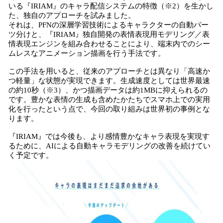
いる『IRIAM』のキャラ配信システムの特徴（※2）を生かし
た、独自のアプローチを試みました。
それは、PFNの深層学習技術によるキャラクターの自動パー
ツ分けと、『IRIAM』独自開発の表情表現用モデリング／表
情表現エンジンを組み合わせることにより、端末内でのシー
ムレスなアニメーション描画を行う手法です。
この手法を用いると、従来のアプローチとは異なり「高速か
つ軽量」な状態が実現できます。生成速度としては世界最速
の約10秒（※3）、かつ描画データは約1MBに抑えられるの
です。豊かな表情の生成も含めたかたちでスマホ上での実用
化を行ったという点で、今回の取り組みは世界初の事例とな
ります。
『IRIAM』では今後も、より感情豊かなキャラ表現を実現す
るために、AIによる自動キャラモデリングの改善を続けてい
く予定です。