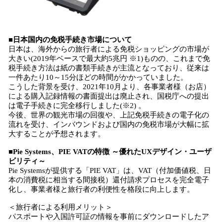
■日本国内の免税手続き市場について
日本は、海外からの旅行者による免税ショッピングの市場が
大きい(2019年ベースで最大約5兆円 ※1)ものの、これまで免
税手続き方法は紙の書類手続きが主流となっており、従来は
一件あたり10～15分ほどの時間がかかっていました。
こうした背景を受け、2021年10月より、各事業者様（お店）
による購入記録情報の書面提出は廃止され、国税庁への提出
は電子手続きに完全移行しました(※2) 。
今後、世界の観光市場の回復や、上記免税手続きの電子化の
流れを受け、インバウンドおよび国内の免税市場が大幅に拡
大することが予想されます。
■Pie Systems、PIE VATの特徴 ～優れたUXデザイン・ユーザ
ビリティ～
Pie Systemsが提供する「PIE VAT」は、VAT（付加価値税、日
本の消費税に相当する間接税）還付請求プロセスを完全電子
化し、事業者様と旅行者の利便性を格段に向上します。​
＜旅行者による利用メリット＞
パスポートや入国許可証の情報を事前にダウンロードしたア