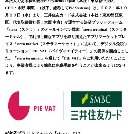
数
本法人である株式会社Pie Systems Japan（本社：東京都中央区、
を
CEO：水野 博商）（以下、総称してPie Systems）は、２０２１年１０
読
月２０日（水）より、三井住友カード株式会社（本社：東京都 江東
み
区、代表取締役社長：大西 幸彦）が運営する決済プラットフォーム
込
「stera（ステラ）」のオールインワン端末「stera terminal（ステラタ
み
ーミナル）」で利用可能なアプリを取り揃えたアプリマーケットプレ
中
で
イス「stera market（ステラマーケット）」において、デジタル免税ソ
す
リューション「PIE VAT（パイヴィエイティー）」の提供を開始しまし
た。「stera terminal」を通して「PIE VAT」をご利用いただくことに
より、事業者様はより簡単に免税手続を行うことが出来るようになり
ます。
■決済プラットフォーム「stera」とは