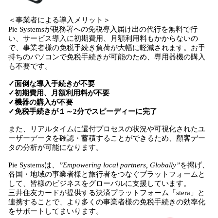
＜事業者による導入メリット＞
Pie Systemsが税務署への免税導入届け出の代行を無料で行
い、サービス導入に初期費用、月額利用料もかからないの
で、事業者様の免税手続き負荷が大幅に軽減されます。お手
持ちのパソコンで免税手続きが可能のため、専用器機の購入
も不要です。
✓面倒な導入手続きが不要
✓初期費用、月額利用料が不要
✓機器の購入が不要
✓免税手続きが１～2分でスピーディーに完了
また、リアルタイムに還付プロセスの状況や可視化されたユ
ーザーデータを確認・蓄積することができるため、顧客デー
タの分析が可能になります。
Pie Systemsは、
”Empowering local partners, Globally”
を掲げ、
各国・地域の事業者様と旅行者をつなぐプラットフォームと
して、皆様のビジネスをグローバルに支援しています。
三井住友カードが提供する決済プラットフォーム「stera」と
連携することで、より多くの事業者様の免税手続きの効率化
をサポートしてまいります。