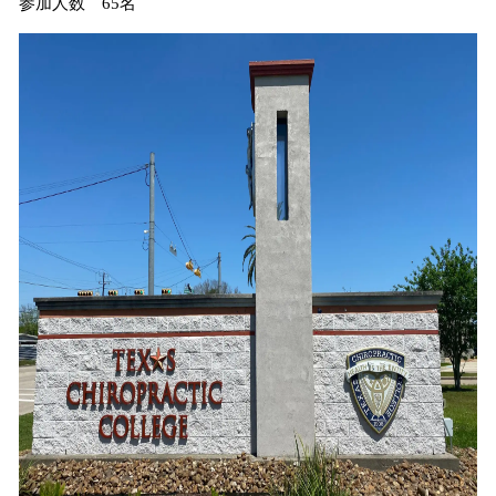
参加人数 65名
み
込
み
中
で
す