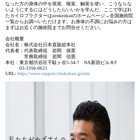
なった方の身体の中を視覚、嗅覚、触覚を使い、こうならな
いようにするにはどうしたらいいかを学んだ。ここで学ばれ
たカイロプラクターはzenkenkaiのホームページ→全国施術院
一覧からお調べいただけます。お身体の不調にお悩みの方は
まずはお近くの施術院までお問合せください。
会社概要
会社名：株式会社日本直販総本社
代表者：代表取締役 岩間 保憲
常務取締役 岩間 信憲
本社：東京都渋谷区千駄ヶ谷5-34-7 NX新宿ビル８F
03-3356-0621
URL:
https://www.nippon-chokuhan.jp/aim