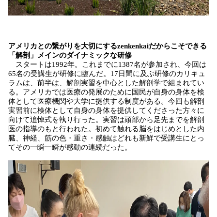
アメリカとの繋がりを大切にする
z
enkenkai
だからこそできる
「
解剖
」
メインのダイナミックな研修
スタートは1992年。これまでに1387名が参加され、今回は
65名の受講生が研修に臨んだ。17日間に及ぶ研修のカリキュ
ラムは、前半は、解剖実習を中心とした解剖学で組まれてい
る。アメリカでは医療の発展のために国民が自身の身体を検
体として医療機関や大学に提供する制度がある。今回も解剖
実習前に検体として自身の身体を提供してくださった方々に
向けて追悼式を執り行った。実習は頭部から足先までを解剖
医の指導のもと行われた。初めて触れる脳をはじめとした内
臓、神経、筋の色・重さ・感触はどれも新鮮で受講生にとっ
てその一瞬一瞬が感動の連続だった。