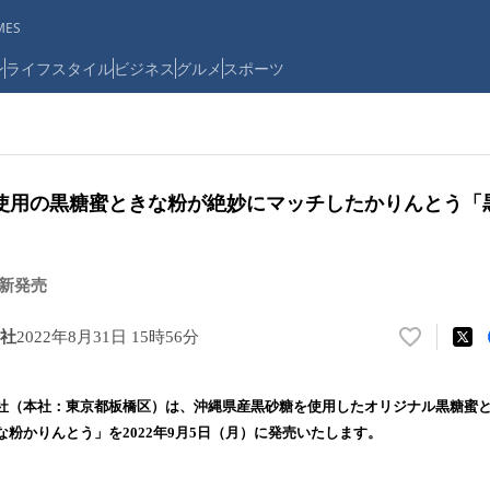
ES
ン
ライフスタイル
ビジネス
グルメ
スポーツ
使用の黒糖蜜ときな粉が絶妙にマッチしたかりんとう「
 新発売
社
2022年8月31日 15時56分
い
い
ね
（本社：東京都板橋区）は、沖縄県産黒砂糖を使用したオリジナル黒糖蜜と
！
粉かりんとう」を2022年9月5日（月）に発売いたします。
数
を
読