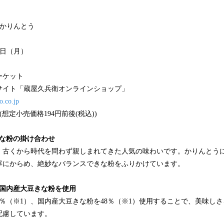
かりんとう
月5日（月）
ーケット
サイト「蔵屋久兵衛オンラインショップ」
o.co.jp
想定小売価格194円前後(税込))
きな粉の掛け合わせ
、古くから時代を問わず親しまれてきた人気の味わいです。かりんとう
寧にからめ、絶妙なバランスできな粉をふりかけています。
、国内産大豆きな粉を使用
0％（※1）、国内産大豆きな粉を48％（※1）使用することで、美味し
配慮しています。