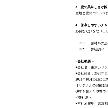
3．蜜の美味しさが
生地と蜜のバランス
4．保存しやすいチ
必要なだけを取り出
（※1） 原材料の
（※2） 弊社調べ
<会社概要＞
■会社名：東京カリ
■会社紹介：2021
2021年10月15
オリジナルの発酵製法
60年を超えた現在
※弊社調べ
■本社所在地：東京都