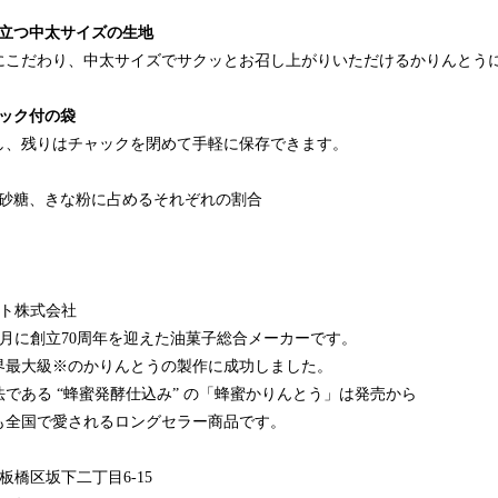
際立つ中太サイズの生地
にこだわり、中太サイズでサクッとお召し上がりいただけるかりんとう
ャック付の袋
し、残りはチャックを閉めて手軽に保存できます。
黒砂糖、きな粉に占めるそれぞれの割合
ント株式会社
年11月に創立70周年を迎えた油菓子総合メーカーです。
日に世界最大級※のかりんとうの製作に成功しました。
である “蜂蜜発酵仕込み” の「蜂蜜かりんとう」は発売から
でも全国で愛されるロングセラー商品です。
板橋区坂下二丁目6-15