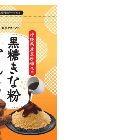
み
込
み
中
で
す