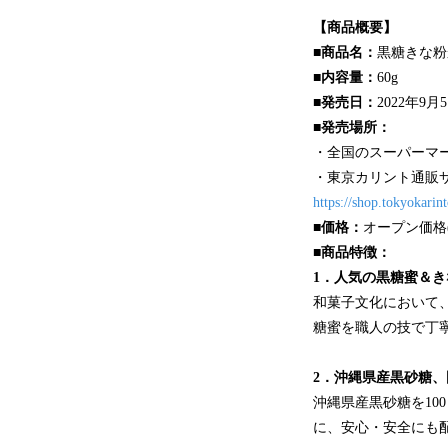
【商品概要】
■商品名：
黒糖きな粉
■内容量：
60g
■発売日：
2022年9
■発売場所：
・全国のスーパーマ
・東京カリント通販
https://shop.tokyokarint
■価格：
オープン価格(
■商品特徴：
1．人気の黒糖蜜＆
和菓子文化において
糖蜜を職人の技で丁
2．沖縄県産黒砂糖
沖縄県産黒砂糖を10
に、安心・安全にも