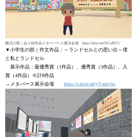
園児の部｜ぬり絵作品メターバース展示会場 https://door.ntt/JvCuBFU/
▼小学生の部｜作文作品：～ランドセルとの思い出～僕
と私とランドセル
展示作品：最優秀賞（1作品）、優秀賞（3作品）、入
賞（4作品）※計8作品
→メタバース展示会場
https://s.door.ntt/yYmuySe