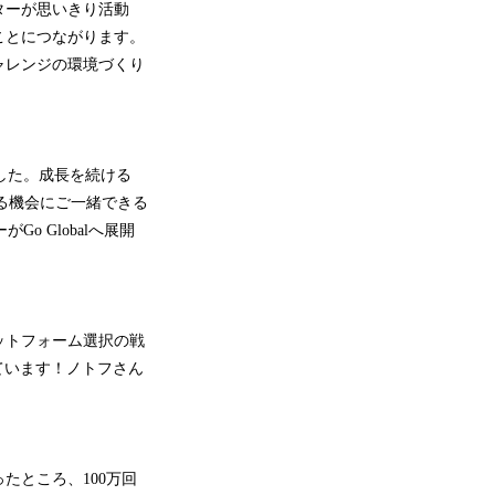
ターが思いきり活動
ことにつながります。
ャレンジの環境づくり
した。成長を続ける
する機会にご一緒できる
o Globalへ展開
ットフォーム選択の戦
ています！ノトフさん
ところ、100万回