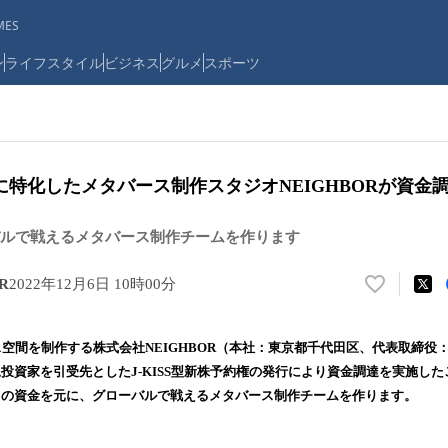
ES
ン
ライフスタイル
ビジネス
グルメ
スポーツ
特化したメタバース制作スタジオNEIGHBORが資金
ルで戦えるメタバース制作チームを作ります
R
2022年12月6日 10時00分
い
い
ね
タバース空間を制作する株式会社NEIGHBOR（本社：東京都千代田区、代表取締役
！
新規投資家を引受先としたJ-KISS型新株予約権の発行により資金調達を実施し
数
はこの資金を元に、グローバルで戦えるメタバース制作チームを作ります。
を
読
み