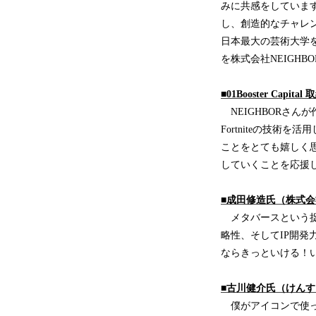
みに共感をしていま
し、創造的なチャレ
日本最大の芸術大学
を株式会社NEIGH
■01Booster Cap
NEIGHBORさん
Fortniteの技
ことをとても嬉しく思い
していくことを応援
■成田修造氏（株式会
メタバースという捉
略性、そしてIP開
ならきっといける！
■古川健介氏（けんす
僕がアイコンで使っ