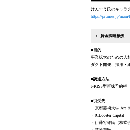
けんすう氏のキャラク
https://prtimes.jp/mai
資金調達概要
■目的
事業拡大のための人
ダクト開発、採用・
■調達方法
J-KISS型新株予約権
■引受先
・京都芸術大学 Art ＆
・01Booster Capital
・伊藤将雄氏（株式
・漆原茂氏