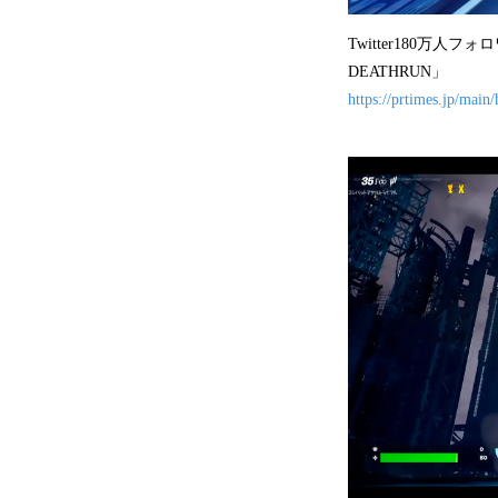
Twitter180万人フ
DEATHRUN」
https://prtimes.jp/mai