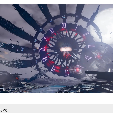
込
み
中
で
す
ついて