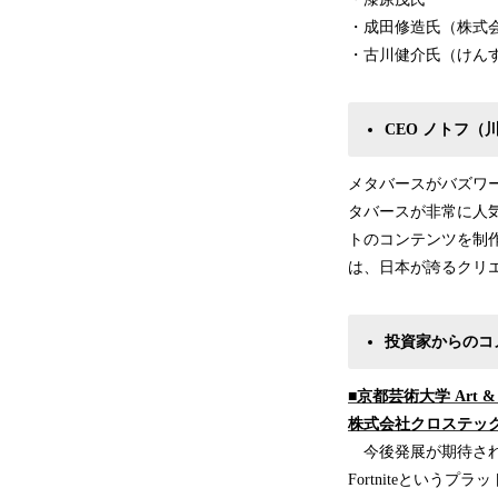
・成田修造氏（株式会
・古川健介氏（けん
CEO ノトフ（
メタバースがバズワ
タバースが非常に人
トのコンテンツを制作
は、日本が誇るクリ
投資家からのコ
■京都芸術大学 Art 
株式会社クロステッ
今後発展が期待され
Fortniteという