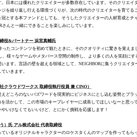
す。日本には優れたクリエイターが多数存在しています。そのクリエイ
ンジを繰り返し行える環境づくりが、次の時代のクリエイターを育てる
を冠とする本ファンドとしても、そうしたクリエイターの人材育成とチ
BORさんと一緒にできることを楽しみにしています。
ital 取締役&パートナー 浜宮真輔氏
が作ったコンテンツを初めて観たときに、そのクオリティに驚きを覚えま
術を活用し、様々なゲームやメタバース空間の制作し、より多くの人を笑顔に
ます。言語の壁を超える領域として、NEIGHBORに集うクリエイターがG
していきます。
社クラウドワークス 取締役執行役員 兼 CINO）
えどころのないバズワードを現実的にビジネスにとし込む姿勢とプラ
発力を活かして、この市場のキープレイヤーに成長してほしいなーと思っ
いやいけなくてもいいけど、とにかく挑戦を応援します！
う）氏 アル株式会社 代表取締役
ているオリジナルキャラクターのロケスタくんのマップを作ってもらった