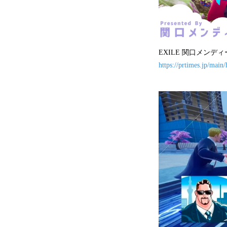
EXILE 関口メン
https://prtimes.jp/mai