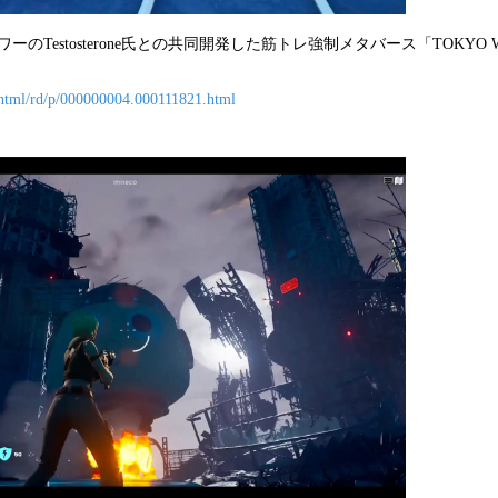
ォロワーのTestosterone氏との共同開発した筋トレ強制メタバース「TOKYO 
n/html/rd/p/000000004.000111821.html