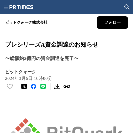
ビットクォーク株式会社
フォロー
プレシリーズA資金調達のお知らせ
〜総額約2億円の資金調達を完了〜
ビットクォーク
2024年3月6日 10時00分
い
い
ね
！
数
を
読
み