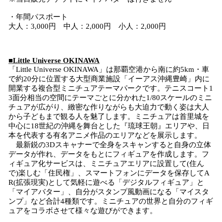
・年間パスポート
大人：3,000円 中人：2,000円 小人：2,000円
■Little Universe OKINAWA
「Little Universe OKINAWA」は那覇空港から南に約5km・車
で約20分に位置する大型商業施設「イーアス沖縄豊崎」内に
開業する複合型ミニチュアテーマパークです。テニスコート1
3面分相当の空間にテーマごとに分かれた1/80スケールのミニ
チュアが広がり、緻密な作りながらも大迫力で動く姿は大人
から子どもまで観る人を魅了します。ミニチュアは首里城を
中心に18世紀の沖縄を舞台とした『琉球王朝』エリアや、日
本を代表する有名アニメ作品のエリアなどを展示します。
最新鋭の3Dスキャナーで全身をスキャンすると自身の立体
データが作れ、データをもとにフィギュアを作成します。フ
ィギュア化サービスは、ミニチュアエリアに設置して(住ん
で)楽しむ「住民権」、スマートフォンにデータを保存してA
R(拡張現実)として気軽に遊べる「デジタルフィギュア」と
「マイアバター」、自分がスタンプ風動画になる「マイスタ
ンプ」など合計4種類です。ミニチュアの世界と自分のフィギ
ュアをコラボさせて様々な遊びができます。