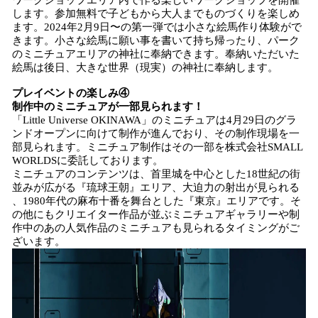
ワークショップエリア内で作る楽しいワークショップを開催
します。参加無料で子どもから大人までものづくりを楽しめ
ます。2024年2月9日〜の第一弾では小さな絵馬作り体験がで
きます。小さな絵馬に願い事を書いて持ち帰ったり、パーク
のミニチュアエリアの神社に奉納できます。奉納いただいた
絵馬は後日、大きな世界（現実）の神社に奉納します。
プレイベントの楽しみ④
制作中のミニチュアが一部見られます！
「Little Universe OKINAWA」のミニチュアは4月29日のグラ
ンドオープンに向けて制作が進んでおり、その制作現場を一
部見られます。ミニチュア制作はその一部を株式会社SMALL
WORLDSに委託しております。
ミニチュアのコンテンツは、首里城を中心とした18世紀の街
並みが広がる『琉球王朝』エリア、大迫力の射出が見られる
、1980年代の麻布十番を舞台とした『東京』エリアです。そ
の他にもクリエイター作品が並ぶミニチュアギャラリーや制
作中のあの人気作品のミニチュアも見られるタイミングがご
ざいます。