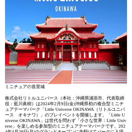
み
込
み
中
で
す
ミニチュアの首里城
株式会社リトルユニバース（本社：沖縄県浦添市、代表取締
役：藍川眞樹）は2024年2月9日(金)沖縄県初の複合型ミニチ
ュアテーマパーク「Little Universe OKINAWA（リトルユニバ
ース オキナワ）」のプレイベントを開催します。「Little U
niverse OKINAWA」は世代を問わず「小さな世界：Little Univ
erse」を楽しめる参加型のミニチュアテーマパークです。202
4年4月29日(月)のグランドオープンに先駆けてパークに入場