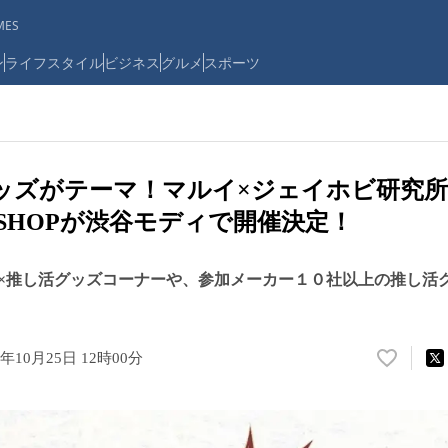
ES
ン
ライフスタイル
ビジネス
グルメ
スポーツ
ッズがテーマ！マルイ×ジェイホビ研究
P SHOPが渋谷モディで開催決定！
×推し活グッズコーナーや、参加メーカー１０社以上の推し活
4年10月25日 12時00分
い
い
ね
！