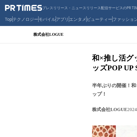
プレスリリース・ニュースリリース配信サービスのPR TIM
Top
テクノロジー
モバイル
アプリ
エンタメ
ビューティー
ファッショ
株式会社LOGUE
和×推し活グ
ッズPOP U
半年ぶりの開催！和
ップ！
株式会社LOGUE
202