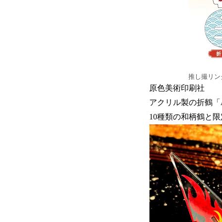
推し撮リン
原色美術印刷社
アクリル製の折鶴「A
10種類の和柄鶴と