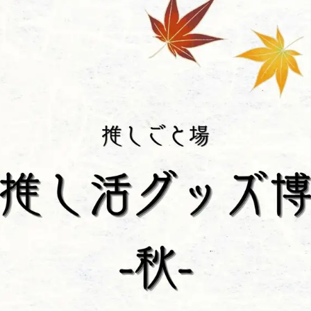
数
を
読
み
込
み
中
で
す