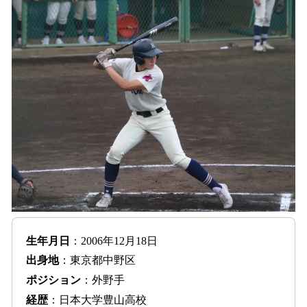
生年月日
：2006年12月18日
出身地
：東京都中野区
ポジション
：外野手
経歴
：日本大学豊山高校