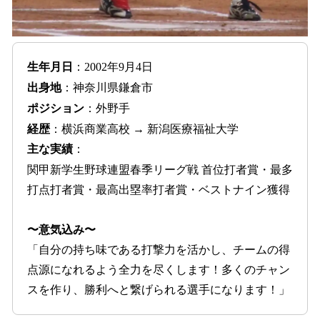
生年月日
：2002年9月4日
出身地
：神奈川県鎌倉市
ポジション
：外野手
経歴
：横浜商業高校 → 新潟医療福祉大学
主な実績
：
関甲新学生野球連盟春季リーグ戦 首位打者賞・最多
打点打者賞・最高出塁率打者賞・ベストナイン獲得
〜意気込み〜
「自分の持ち味である打撃力を活かし、チームの得
点源になれるよう全力を尽くします！多くのチャン
スを作り、勝利へと繋げられる選手になります！」