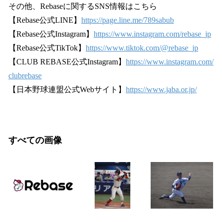
その他、Rebaseに関するSNS情報はこちら
【Rebase公式LINE】
https://page.line.me/789sabub
【Rebase公式Instagram】
https://www.instagram.com/rebase_jp
【Rebase公式TikTok】
https://www.tiktok.com/@rebase_jp
【CLUB REBASE公式Instagram】
https://www.instagram.com/
clubrebase
【日本野球連盟公式Webサイト】
https://www.jaba.or.jp/
すべての画像