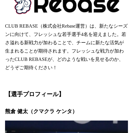
を
読
み
込
CLUB REBASE（株式会社Rebase運営）は、新たなシーズ
み
ンに向けて、フレッシュな若手選手4名を迎えました。若
中
で
さ溢れる新戦力が加わることで、チームに新たな活気が
す
生まれることが期待されます。フレッシュな戦力が加わ
ったCLUB REBASEが、どのような戦いを見せるのか、
どうぞご期待ください！
【選手プロフィール】
熊倉 健太（クマクラ ケンタ）