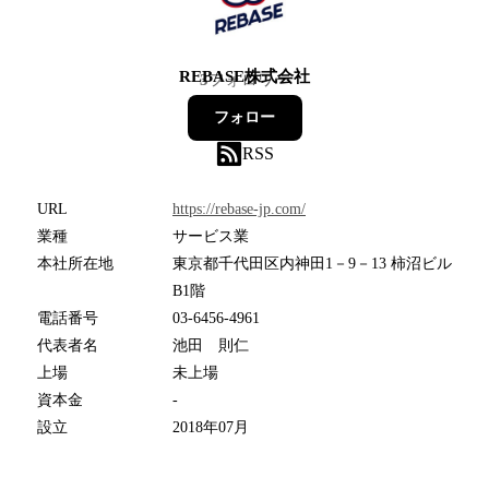
REBASE株式会社
3
フォロワー
フォロー
RSS
URL
https://rebase-jp.com/
業種
サービス業
本社所在地
東京都千代田区内神田1－9－13 柿沼ビル
B1階
電話番号
03-6456-4961
代表者名
池田 則仁
上場
未上場
資本金
-
設立
2018年07月