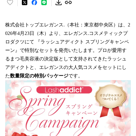
い
い
ね
！
株式会社トップエレガンス.（本社：東京都中央区）は、2
数
026年4月23日（木）より、エレガンス.コスメティックプ
を
ロダクツにて 『ラッシュアディクト スプリングキャンペ
読
み
ーン』で特別なセットを発売いたします。プロが愛用す
込
るまつ毛美容液の決定版として支持されてきたラッシュ
み
アディクトと、エレガンスの大人気コスメをセットにし
中
で
た
数量限定の特別パッケージ
です。
す