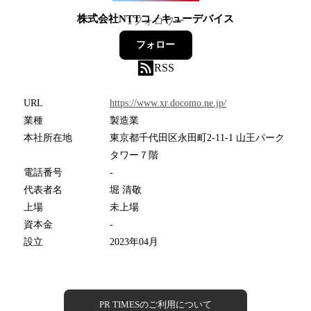
株式会社NTTコノキューデバイス
1
フォロワー
フォロー
RSS
URL
https://www.xr.docomo.ne.jp/
業種
製造業
本社所在地
東京都千代田区永田町2-11-1 山王パーク
タワー７階
電話番号
-
代表者名
堀 清敬
上場
未上場
資本金
-
設立
2023年04月
PR TIMESのご利用について