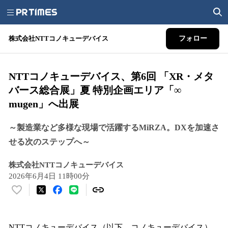
株式会社NTTコノキューデバイス
フォロー
NTTコノキューデバイス、第6回 「XR・メタ
バース総合展」夏 特別企画エリア「∞
mugen」へ出展
～製造業など多様な現場で活躍するMiRZA。DXを加速さ
せる次のステップへ～
株式会社NTTコノキューデバイス
2026年6月4日 11時00分
い
い
ね
！
NTTコノキューデバイス（以下、コノキューデバイス）