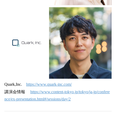
Quark,Inc.
https://www.quark-inc.com/
講演会情報
https://www.content-tokyo.jp/tokyo/ja-jp/confere
nce/ex-presentation.html#/sessions/day/2