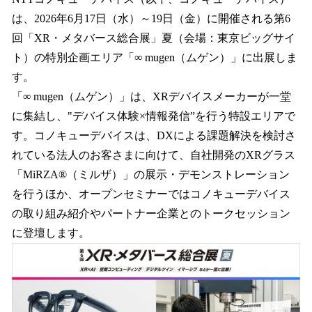
数
は、2026年6月17日（水）～19日（金）に開催される第6
を
回「XR・メタバース総合展」夏（会場：東京ビッグサイ
読
み
ト）の特別企画エリア「∞ mugen（ムゲン）」に出展しま
込
す。
み
「∞ mugen（ムゲン）」は、XRデバイスメーカーが一堂
中
で
に集結し、"デバイス体験×情報発信”を行う特設エリアで
す
す。コノキューデバイスは、DXによる課題解決を検討さ
れている法人のお客さまに向けて、自社開発のXRグラス
「MiRZA®（ミルザ）」の展示・デモンストレーション
を行うほか、オープンセミナーではコノキューデバイス
の取り組み紹介やパートナー企業とのトークセッション
に登壇します。