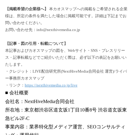
【掲載希望の企業様へ】
本カオスマップへの掲載をご希望される企業
様は、所定の条件を満たした場合に掲載可能です。詳細は下記までお
問い合わせください。
お問い合わせ先：info@nexthivemedia.co.jp
【記事・図の引用・転載について】
本記事およびカオスマップの図を、Webサイト・SNS・プレスリリー
ス・記事転載などでご紹介いただく際は、必ず以下の表記をお願いい
たします。
・クレジット：LIVE配信研究所(NextHiveMedia合同会社 運営)/ライバ
ー事務所カオスマップ
・リンク：
https://nexthivemedia.co.jp/live
■ 会社概要
会社名：NextHiveMedia合同会社
所在地：東京都渋谷区道玄坂1丁目10番8号 渋谷道玄坂東
急ビル2F-C
事業内容：業界特化型メディア運営、SEOコンサルティ