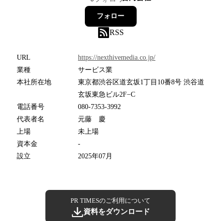
フォロー
RSS
URL
https://nexthivemedia.co.jp/
業種
サービス業
本社所在地
東京都渋谷区道玄坂1丁目10番8号 渋谷道
玄坂東急ビル2F−C
電話番号
080-7353-3992
代表者名
元藤 慶
上場
未上場
資本金
-
設立
2025年07月
PR TIMESのご利用について
資料をダウンロード