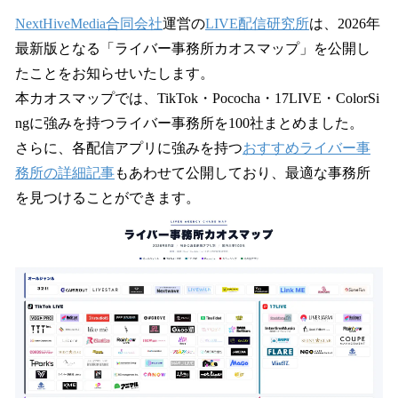
ね
！
NextHiveMedia合同会社
運営の
LIVE配信研究所
は、2026年
数
最新版となる「ライバー事務所カオスマップ」を公開し
を
たことをお知らせいたします。
読
み
本カオスマップでは、TikTok・Pococha・17LIVE・ColorSi
込
ngに強みを持つライバー事務所を100社まとめました。
み
さらに、各配信アプリに強みを持つ
おすすめライバー事
中
で
務所の詳細記事
もあわせて公開しており、最適な事務所
す
を見つけることができます。