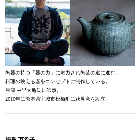
陶器の持つ「器の力」に魅力され陶芸の道に進む。
料理の映える器をコンセプトに制作している。
唐津 中里太亀氏に師事。
2010年に熊本県宇城市松橋町に萩見窯を設立。
福島 万希子