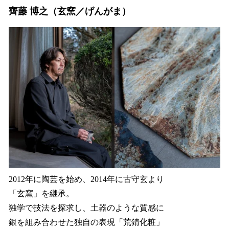
齊藤 博之（玄窯／げんがま）
2012年に陶芸を始め、2014年に古守玄より
「玄窯」を継承。
独学で技法を探求し、土器のような質感に
銀を組み合わせた独自の表現「荒錆化粧」