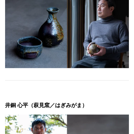
井銅 心平（萩見窯／はぎみがま）