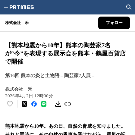
株式会社 禾
フォロー
【熊本地震から10年】熊本の陶芸家7名
が“今”を表現する展示会を熊本・鶴屋百貨店
で開催
第16回 熊本の炎と土物語 – 陶芸家7人展 –
株式会社 禾
2026年4月2日 12時00分
い
い
ね
！
熊本地震から10年。あの日、自然の脅威を知りました。
数
それと同時に、その自然の恩恵を受けながら、震災の記