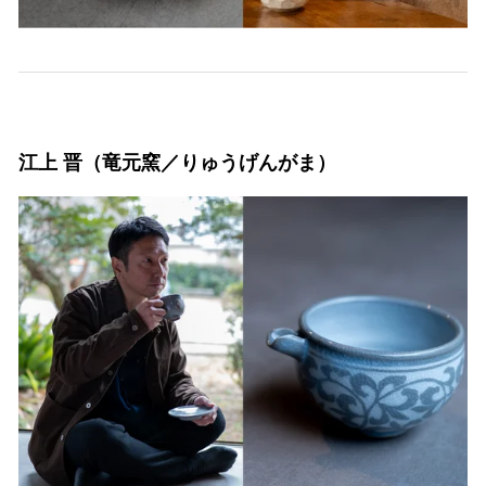
江上 晋（竜元窯／りゅうげんがま）