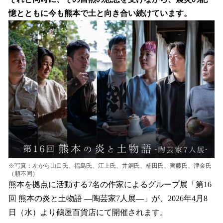
を
憶とともに今も熊本で土と向き合い続けています。
読
み
込
み
中
で
す
※写真：左から山口氏、福島氏、江上氏、井銅氏、楠田氏、齊藤氏、津金氏
（順不同）
熊本を拠点に活動する7名の作家によるグループ展「第16
回 熊本の炎と土物語 ―陶芸家7人展―」が、2026年4月8
日（水）より鶴屋百貨店にて開催されます。