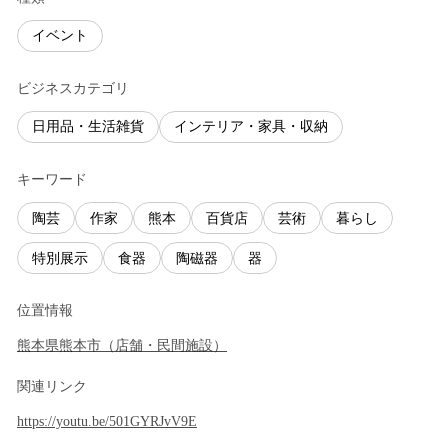
イベント
ビジネスカテゴリ
日用品・生活雑貨
インテリア・家具・収納
キーワード
陶芸
作家
熊本
百貨店
芸術
暮らし
特別展示
食器
陶磁器
器
位置情報
熊本県
熊本市
（
店舗・民間施設
）
関連リンク
https://youtu.be/501GYRJvV9E