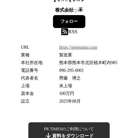
株式会社 禾
5
フォロワー
フォロー
RSS
URL
https://genngama.com
業種
製造業
本社所在地
熊本県熊本市北区植木町内985
電話番号
096-295-6001
代表者名
齊藤 博之
上場
未上場
資本金
100万円
設立
2025年08月
PR TIMESのご利用について
資料をダウンロード