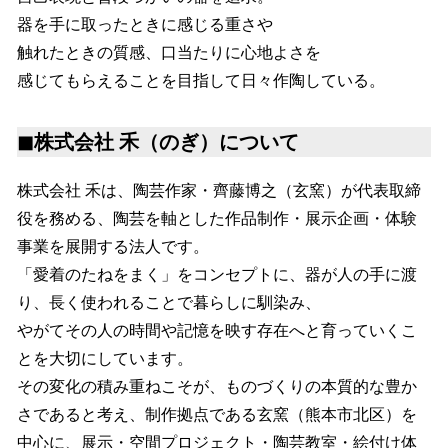
器を手に取ったときに感じる重さや
触れたときの質感、口当たりに心地よさを
感じてもらえることを目指して日々作陶している。
◼︎株式会社 禾（のぎ）について
株式会社 禾は、陶芸作家・齊藤博之（玄窯）が代表取締
役を務める、陶芸を軸とした作品制作・展示企画・体験
事業を展開する法人です。
「愛着のたねをまく」をコンセプトに、器が人の手に渡
り、長く使われることで暮らしに馴染み、
やがてその人の時間や記憶を映す存在へと育っていくこ
とを大切にしています。
その変化の積み重ねこそが、ものづくりの本質的な豊か
さであると考え、制作拠点である玄窯（熊本市北区）を
中心に、展示・空間プロジェクト・陶芸教室・絵付け体