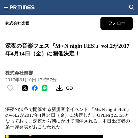
株式会社楽響
フォロー
深夜の音楽フェス『M∞N night FES!』vol.2が2017
年4月14日（金）に開催決定！
株式会社楽響
2017年3月10日 17時57分
い
い
ね
深夜の渋谷で開催する新規音楽イベント 『M∞N night FES!』
！
のvol.2が2017年4月14日（金）に決定した。OPENは23:55と
数
なっており、深夜から朝にかけて開催される。本日出演者の
を
第一弾発表がおこなわれた。
読
み