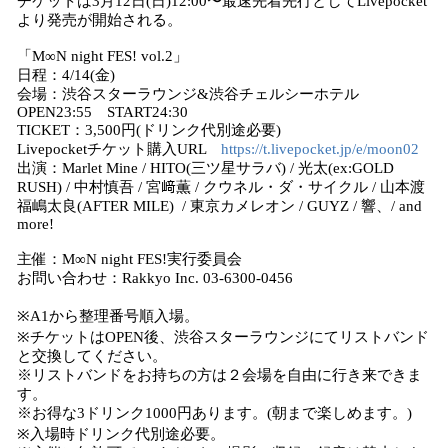
チケットは3月12日(日)12:00〜最速先着先行としてLivepocket
より発売が開始される。
「M∞N night FES! vol.2」
日程：4/14(金)
会場：渋谷スターラウンジ&渋谷チェルシーホテル
OPEN23:55 START24:30
TICKET：3,500円(ドリンク代別途必要)
Livepocketチケット購入URL
https://t.livepocket.jp/e/moon02
出演：Marlet Mine / HITO(三ツ星サラバ) / 光太(ex:GOLD
RUSH) / 中村慎吾 / 宮﨑薫 / クウネル・ダ・サイクル / 山本渡
福嶋太良(AFTER MILE) / 東京カメレオン / GUYZ / 響、/ and
more!
主催：M∞N night FES!実行委員会
お問い合わせ：Rakkyo Inc. 03-6300-0456
※A1から整理番号順入場。
※チケットはOPEN後、渋谷スターラウンジにてリストバンド
と交換してください。
※リストバンドをお持ちの方は２会場を自由に行き来できま
す。
※お得な3ドリンク1000円あります。(朝まで楽しめます。)
※入場時ドリンク代別途必要。