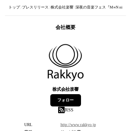
トップ
プレスリリース
株式会社楽響
深夜の音楽フェス『M∞N night 
会社概要
株式会社楽響
5
フォロワー
フォロー
RSS
URL
http://www.rakkyo.jp