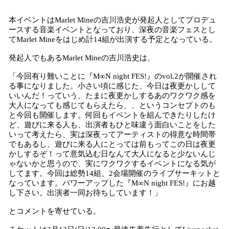
本イベントはMarlet Mineの吉川浩史が発起人としてプロデュ
ースする音楽イベントとなっており、深夜の音楽フェスとし
てMarlet Mineをはじめ計14組が出演する予定となっている。
発起人でもあるMarlet Mineの吉川浩史は、
「今回有り難いことに『M∞N night FES!』のvol.2が開催され
る事になりました。小さい頃に感じた、今日は夜更かしして
いいんだ！っていう、たまに夜更かしするあのワクワク感を
大人になっても感じてもらえたら、、というコンセプトのも
と今回も開催します。何回もイベントを組んできたりしたけ
ど、遊びに来る人も、出演者もひと味違う面白いことをした
いって考えたら、実は深夜ってアーティストの得意な時間帯
でもあるし、遊びに来る人にとっては前もってこの日は夜更
かしするぞ！って意気込む日なんて大人になると少ないんじ
ゃないかと思うので、実にワクワクするイベントになる気が
してます。今回は総勢14組、2会場開催のライブサーキットと
なっています。パワーアップした『M∞N night FES!』にお越
し下さい。出演者一同お待ちしています！」
とコメントを寄せている。