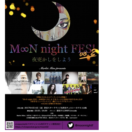
込
み
中
で
す