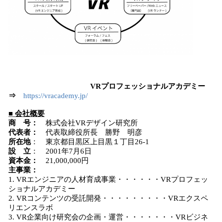
VRプロフェッショナルアカデミー
⇒
https://vracademy.jp/
■ 会社概要
商 号
：
株式会社VRデザイン研究所
代表者
：
代表取締役所長 勝野 明彦
所在地
： 東京都目黒区上目黒１丁目26-1
設 立
： 2001年7月6日
資本金
：
21,000,000円
主事業
：
1. VRエンジニアの人材育成事業・・・・・・VRプロフェッ
ショナルアカデミー
2. VRコンテンツの受託開発・・・・・・・・・VRエクスペ
リエンスラボ
3. VR企業向け研究会の企画・運営・・・・・・・VRビジネ