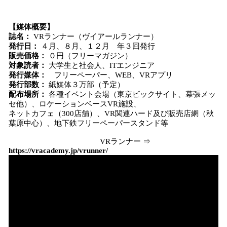
【媒体概要】
誌名：
VRランナー（ヴイアールランナー）
発行日：
４月、８月、１２月 年３回発行
販売価格：
０円（フリーマガジン）
対象読者：
大学生と社会人、ITエンジニア
発行媒体：
フリーペーパー、WEB、VRアプリ
発行部数：
紙媒体３万部（予定）
配布場所：
各種イベント会場（東京ビックサイト、幕張メッ
セ他）、ロケーションベースVR施設、
ネットカフェ（300店舗）、VR関連ハード及び販売店網（秋
葉原中心）、地下鉄フリーペーパースタンド等
VRランナー ⇒
http
s
://vracademy.jp/vrunner/