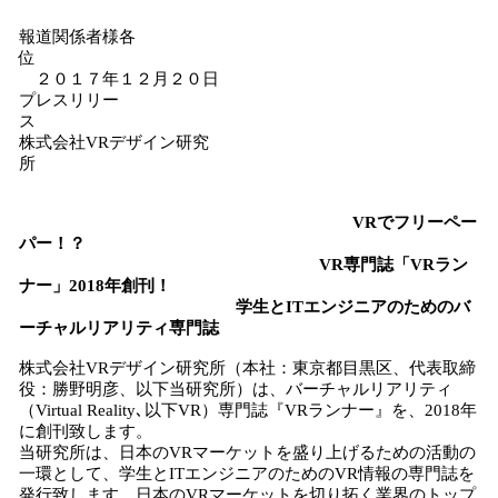
み
報道関係者様各
込
位
み
２０１７年１２月２０日
中
プレスリリー
で
ス
す
株式会社VRデザイン研究
所
VRでフリーペー
パー！？
VR専門誌「VRラン
ナー」2018年創刊！
学生とITエンジニアのためのバ
ーチャルリアリティ専門誌
株式会社VRデザイン研究所（本社：東京都目黒区、代表取締
役：勝野明彦、以下当研究所）は、バーチャルリアリティ
（Virtual Reality､以下VR）専門誌『VRランナー』を、2018年
に創刊致します。
当研究所は、日本のVRマーケットを盛り上げるための活動の
一環として、学生とITエンジニアのためのVR情報の専門誌を
発行致します。日本のVRマーケットを切り拓く業界のトップ