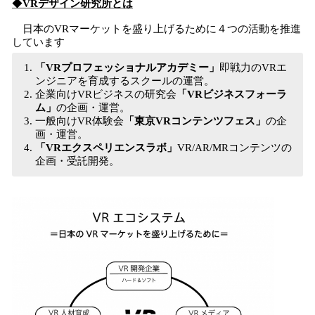
◆
VR
デザイン研究所
とは
日本のVRマーケットを盛り上げるために４つの活動を推進
しています
「VRプロフェッショナルアカデミー」
即戦力のVRエ
ンジニアを育成するスクールの運営。
企業向けVRビジネスの研究会
「VRビジネスフォーラ
ム」
の企画・運営。
一般向けVR体験会
「東京VRコンテンツフェス」
の企
画・運営。
「VRエクスペリエンスラボ」
VR/AR/MRコンテンツの
企画・受託開発。