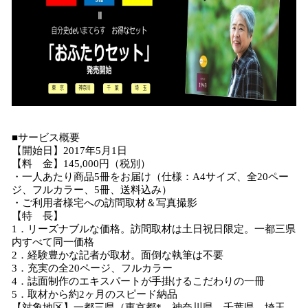
■サービス概要
【開始日】2017年5月1日
【料 金】145,000円（税別）
・一人あたり商品5冊をお届け（仕様：A4サイズ、全20ペー
ジ、フルカラー、5冊、送料込み）
・ご利用者様宅への訪問取材＆写真撮影
【特 長】
1．リーズナブルな価格。訪問取材は土日祝日限定。一都三県
内すべて同一価格
2．経験豊かな記者が取材。面倒な執筆は不要
3．充実の全20ページ、フルカラー
4．誌面制作のエキスパートが手掛けるこだわりの一冊
5．取材から約2ヶ月のスピード納品
【対象地区】一都三県（東京都*、神奈川県、千葉県、埼玉