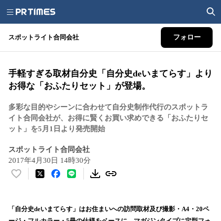
スポットライト合同会社
フォロー
手軽すぎる取材自分史「自分史deいまてらす」より
お得な「おふたりセット」が登場。
多彩な目的やシーンに合わせて自分史制作代行のスポットラ
イト合同会社が、お得に賢くお買い求めできる「おふたりセ
ット」を5月1日より発売開始
スポットライト合同会社
2017年4月30日 14時30分
い
い
ね
！
「自分史deいまてらす」はお住まいへの訪問取材及び撮影・A4・20ペ
数
ージ・フルカラー・5冊の仕様をベースに、マガジンタイプに定型フォ