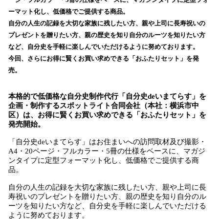
を
ーマット化し、低価格でご提供する商品。
読
自分の人生の記録を大切な家族に残したい方、親や上司に長寿祝いの
み
プレゼントを贈りたい方、親の歴史を知り自分のルーツを知りたい方
込
など、自分史を手軽に楽しんでいただけるように努めております。
み
今回、さらにお得に賢くお買い求めできる「おふたりセット」を発
中
で
売。
す
本格的で低価格な自分史制作代行「自分史deいまてらす」を
企画・制作するスポットライト合同会社（本社：横浜市中
区）は、お得に賢くお買い求めできる「おふたりセット」を
発売開始。
「自分史deいまてらす」はお住まいへの訪問取材及び撮影・
A4・20ページ・フルカラー・5冊の仕様をベースに、マガジ
ンタイプに定型フォーマット化し、低価格でご提供する商
品。
自分の人生の記録を大切な家族に残したい方、親や上司に長
寿祝いのプレゼントを贈りたい方、親の歴史を知り自分のル
ーツを知りたい方など、自分史を手軽に楽しんでいただける
ように努めております。