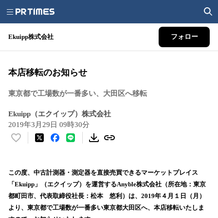
Ekuipp株式会社
フォロー
本店移転のお知らせ
東京都で工場数が一番多い、大田区へ移転
Ekuipp（エクイップ）株式会社
2019年3月29日 09時30分
い
い
ね
！
この度、中古計測器・測定器を直接売買できるマーケットプレイス
数
「Ekuipp」（エクイップ）を運営するAnyble株式会社（所在地：東京
を
都町田市、代表取締役社長：松本 悠利）は、2019年４月１日（月）
読
より、東京都で工場数が一番多い東京都大田区へ、本店移転いたしま
み