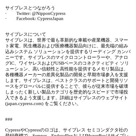
サイプレスとつながろう
· Twitter: @NipponCypress
· Facebook: CypressJapan
サイプレスについて
サイプレスは、世界で最も革新的な車載や産業機器、スマー
ト家電、民生機器および医療機器製品向けに、最先端の組み
込みシステム ソリューションを提供するリーディング カンパ
ニーです。サイプレスのマイクロコントローラーや、アナロ
グIC、ワイヤレスおよびUSBベースのコネクティビティ ソリ
ューション、高い信頼性と高性能を提供するメモリ製品は、
各種機器メーカーの差異化製品の開発と早期市場参入を支援
します。サイプレスは、ベストクラスのサポートと開発リソ
ースをグローバルに提供することで、彼らが従来市場を破壊
しまったく新しい製品カテゴリを歴史的なスピードで市場投
入できるよう支援します。詳細はサイプレスのウェブサイト
(japan.cypress.com) をご覧ください。
###
CypressやCypressのロゴは、サイプレス セミコンダクタ社の
登録商標で、Semper、EnduraFlexおよびHyperBusはサイプレ