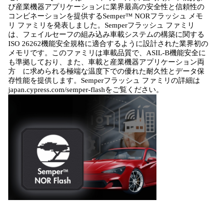
数
び産業機器アプリケーションに業界最高の安全性と信頼性の
を
コンビネーションを提供するSemper™ NORフラッシュ メモ
読
リ ファミリを発表しました。Semperフラッシュ ファミリ
み
は、フェイルセーフの組み込み車載システムの構築に関する
込
ISO 26262機能安全規格に適合するように設計された業界初の
み
メモリです。このファミリは車載品質で、ASIL-B機能安全に
中
も準拠しており、また、車載と産業機器アプリケーション両
で
方 に求められる極端な温度下での優れた耐久性とデータ保
存性能を提供します。Semperフラッシュ ファミリの詳細は
す
japan.cypress.com/semper-flashをご覧ください。