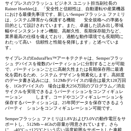
サイプレスのフラッシュ ビジネス ユニット担当副社長の
Rainer Hoehlerは、「安全性と信頼性は、自動運転や産業機器
における最優先事項です。新しいSemperフラッシュ ファミリ
は、システム障害から保護する機能 安全規格への準拠を
目的として設計されています。また、卓越した読み出し帯域
幅やインスタントオン機能、高耐久性、長期保存能力など、
業界最高の仕様を備えており、過酷な動作環境でも長期間に
わたって高い 信頼性と性能を発揮します」と述べていま
す。
サイプレスのEnduraFlex™アーキテクチャは、Semperフラッ
シュ デバイスを複数のパーティションに分割することが可能
で、パーティションごとに高耐久性または長期保存用に最適
化を図れるため、システム デザインを簡素化します。高頻度
のデータ書き込みには、512Mbデバイスの場合は最大128万回
を、1Gbデバイスの 場合は最大256万回のプログラム／消去
サイクルを実現できるようパーティションをコンフィギュレ
ーション します。コードやコンフィギュレーションを
保存するパーティションは、25年間データを保存できるよう
パーティ ションをコンフィギュレーション可能です。
Semperフラッシュ ファミリは1.8Vおよび3.0Vの動作電圧をサ
ポートし、512Mb～4Gbの容量が用意されています。さら
に、-40°C～+125°Cという広い温度範囲をサポートした車載