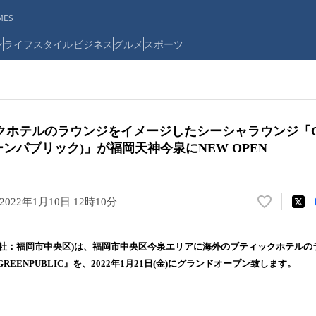
ES
ン
ライフスタイル
ビジネス
グルメ
スポーツ
クホテルのラウンジをイメージしたシーシャラウンジ「G
リーンパブリック)」が福岡天神今泉にNEW OPEN
2022年1月10日 12時10分
い
い
ね
(本社：福岡市中央区)は、福岡市中央区今泉エリアに海外のブティックホテル
！
EENPUBLIC』を、2022年1月21日(金)にグランドオープン致します。
数
を
読
み