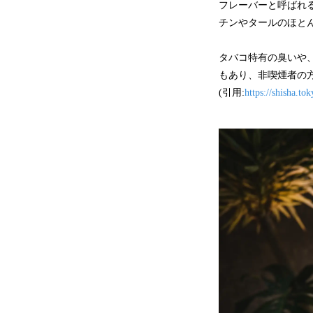
フレーバーと呼ばれ
チンやタールのほと
タバコ特有の臭いや
もあり、非喫煙者の
(引用:
https://shisha.tok