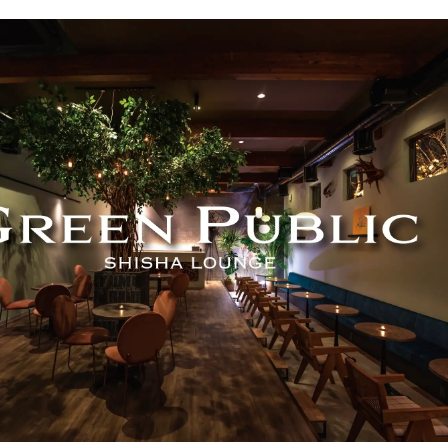
込
み
中
で
す