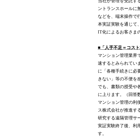
当社が管理を受託する
ントランスホールに
などを、端末操作で
本実証実験を通じて
IT化によるお客さま
■「人手不足＝コス
マンション管理業界
速するとみられてい
に「各種手続きに必
きない」等の不便を
でも、書類の授受や
に上ります。（回答数：
マンション管理の利
ス株式会社が推進す
研究する遠隔管理サ
実証実験終了後、利
す。