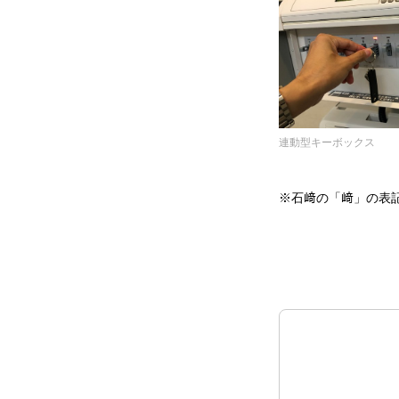
連動型キーボックス
※石﨑の「﨑」の表