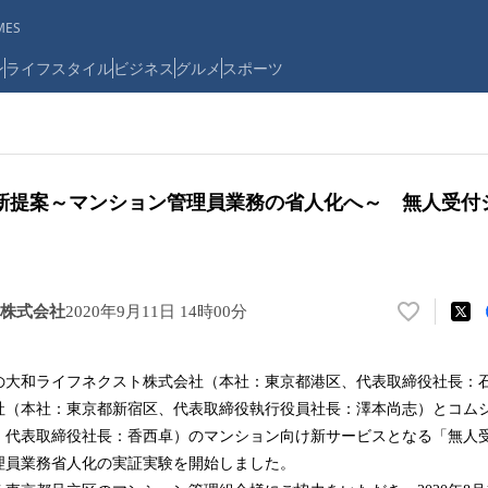
ES
ン
ライフスタイル
ビジネス
グルメ
スポーツ
新提案～マンション管理員業務の省人化へ～ 無人受付
株式会社
2020年9月11日 14時00分
い
い
ね
の大和ライフネクスト株式会社（本社：東京都港区、代表取締役社長：
！
社（本社：東京都新宿区、代表取締役執行役員社長：澤本尚志）とコム
数
を
、代表取締役社長：香西卓）のマンション向け新サービスとなる「無人
読
理員業務省人化の実証実験を開始しました。
み