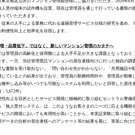
東京都足立区のマンション管理組合様にご協力をいただき、2020年8月
込
無人受付端末の試作機を設置。現在は管理員を通じて行っている書類の
み
行っていただきます。
中
で
、従来の人手による業務に代わる遠隔管理サービス仕様の研究を進め、
す
の利便性向上と効率化を目指します。
ト増・品質低下」ではなく、新しいマンション管理のカタチへ
では管理員の高齢化と採用難による人手不足が大きな課題となっており
ます。一方、当社管理受託マンションの居住者様向けに行った独自の調
要な書類を受け取れない」「問い合わせ先がわからない」「共用施設や
感じているとの結果が出ており、管理員の勤務時間外や、管理員が勤務
各種申し込み等がいつでも可能なシステムを利用したいと回答した居住者
5,672件）
便性向上を目的としたサービス開発に積極的に取り組むセントラル警備
る「無人受付システム」は、このようなお客さまのニーズに応える機能
ービスの開発においても有用性が高いことから、本実証実験に取り組む
用データの分析や居住者様へのアンケート等の結果を基に、実装に向け