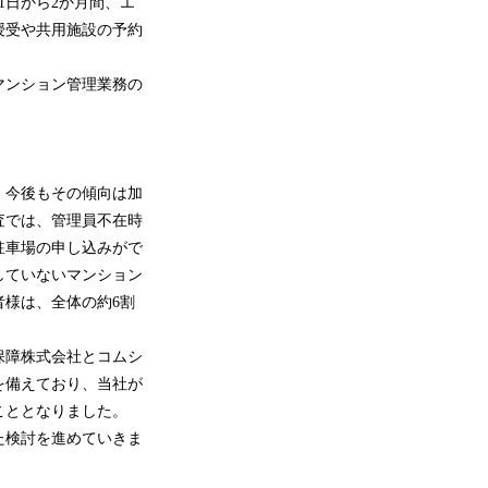
1日から2か月間、エ
授受や共用施設の予約
マンション管理業務の
、今後もその傾向は加
査では、管理員不在時
駐車場の申し込みがで
していないマンション
様は、全体の約6割
保障株式会社とコムシ
を備えており、当社が
こととなりました。
た検討を進めていきま