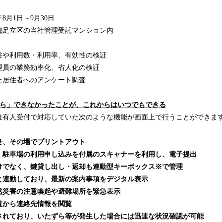
8月1日～9月30日
都足立区の当社管理受託マンション内
性や利用数・利用率、有効性の検証
理員の業務効率化、省人化の検証
た居住者へのアンケート調査
から」できなかったことが、これからはいつでもできる
は有人受付で対応していた次のような機能が画面上で行うことができま
せ、その場でプリントアウト
・駐車場の利用申し込みを付属のスキャナーを利用し、電子提出
けでなく、鍵貸し出し・返却も連動型キーボックス※で管理
と連動しており、最新の案内事項をデジタル表示
然災害の注意喚起や避難場所を緊急表示
覧から連絡先情報を閲覧
されており、いたずら等が発生した場合には迅速な状況確認が可能