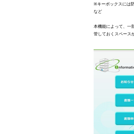
※キーボックスには
など
本機能によって、一
管しておくスペース