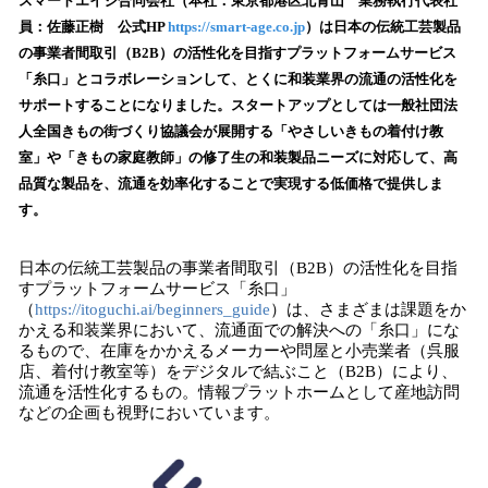
！
スマートエイジ合同会社（本社：東京都港区北青山 業務執行代表社
数
員：佐藤正樹 公式HP
https://smart-age.co.jp
）は日本の伝統工芸製品
を
の事業者間取引（B2B）の活性化を目指すプラットフォームサービス
読
「糸口」とコラボレーションして、とくに和装業界の流通の活性化を
み
サポートすることになりました。スタートアップとしては一般社団法
込
人全国きもの街づくり協議会が展開する「やさしいきもの着付け教
み
室」や「きもの家庭教師」の修了生の和装製品ニーズに対応して、高
中
で
品質な製品を、流通を効率化することで実現する低価格で提供しま
す
す。
日本の伝統工芸製品の事業者間取引（B2B）の活性化を目指
すプラットフォームサービス「糸口」
（
https://itoguchi.ai/beginners_guide
）は、さまざまは課題をか
かえる和装業界において、流通面での解決への「糸口」にな
るもので、在庫をかかえるメーカーや問屋と小売業者（呉服
店、着付け教室等）をデジタルで結ぶこと（B2B）により、
流通を活性化するもの。情報プラットホームとして産地訪問
などの企画も視野においています。