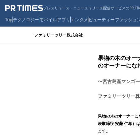
プレスリリース・ニュースリリース配信サービスのPR TIM
Top
テクノロジー
モバイル
アプリ
エンタメ
ビューティー
ファッショ
ファミリーツリー株式会社
果物の木のオー
のオーナーにな
〜宮古島産マンゴー
ファミリーツリー株
果物の木のオーナーに
表取締役 安藤 仁希
ます。