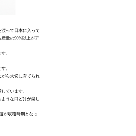
を渡って日本に入って
産量の90%以上がア
ます。
です。
ながら大切に育てられ
増しています。
るような口どけが楽し
程度が収穫時期となっ