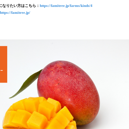
み
になりたい方はこちら：
https://famitree.jp/farms/kinds/4
込
https://famitree.jp/
み
中
で
す