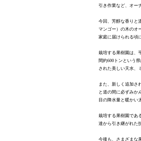
引き作業など、オー
今回、芳醇な香りと
マンゴー）の木のオ
家庭に届けられる頃
栽培する果樹園は、
間約600トンとい
された美しい天水、
また、新しく追加さ
と道の間に必ずみか
目の降水量と暖かい
栽培する果樹園であ
達から引き継がれた
今後も、さまざまな