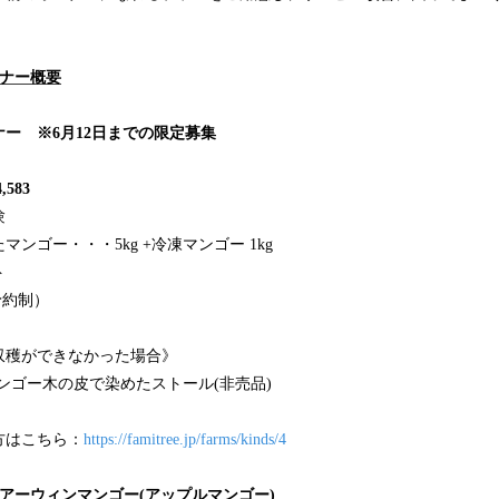
ーナー概要
ー ※6月12日までの限定募集
583
験
ンゴー・・・5kg +冷凍マンゴー 1kg
ト
予約制）
収穫ができなかった場合》
マンゴー木の皮で染めたストール(非売品)
方はこちら：
https://famitree.jp/farms/kinds/4
アーウィンマンゴー(アップルマンゴー)