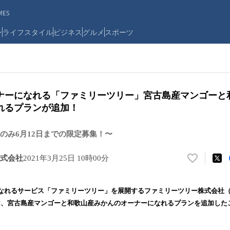
ES
ン
ライフスタイル
ビジネス
グルメ
スポーツ
ナーになれる「ファミリーツリー」宮古島産マンゴーと
れるプランが追加！
のみ6月12日までの限定募集！〜
式会社
2021年3月25日 10時00分
い
い
ね
なれるサービス「ファミリーツリー」を展開するファミリーツリー株式会社
！
）は、宮古島産マンゴーと和歌山産みかんのオーナーになれるプランを追加した
数
を
読