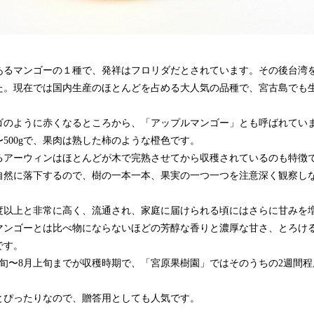
上あるマンゴーの１種で、発祥はフロリダだとされています。その後台湾
た。現在では国内生産のほとんどを占める大人気の品種で、宮古島でも生
ゴのように赤くなるところから、「アップルマンゴー」とも呼ばれてい
g〜500gで、果肉は熟した柿のような橙色です。
るアーウィンはほとんどが木で完熟させてから収穫されているのも特徴
自然に落下するので、樹の一本一本、果実の一つ一つを注意深く観察し
4度以上と非常に高く、流通され、家庭に届けられる頃にはさらに甘みを
マンゴーとは比べ物にならないほどの芳醇な香りと濃厚な甘さ、とろけ
です。
下旬〜8月上旬までが収穫時期で、「宮原果樹園」ではそのうちの2週間
とぴったりなので、贈答用としても人気です。