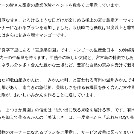
ナーの皆さん限定の農業体験イベントを数多くご用意しています。
濃厚な甘さ、とろけるような口どけが楽しめる極上の宮古島産アーウィ
ーナーになれるプランを追加しました。収穫時でも糖度は14度以上と非
にはさらに甘みを増すマンゴーです。
平良字下里にある「宮原果樹園」です。マンゴーの生産量日本一の沖縄
う県内一の生産量を誇ります。亜熱帯の眩しい太陽と、宮古島の特徴でも
ミネラル分を多く含んだ豊かな土壌など、豊富な自然の恵みを受けて栽
れた和歌山産みかんは、「みかんの町」と言われる有田の温州みかんで
ん畑があり、南向きの急傾斜、美味しさを作る有機質を多く含んだ古生
太陽が、おいしいみかんを作ることに適しています。
る「まつさか農園」の信念は「思い出に残る果物を届ける事」です。有
技を加えて作るみかんの「美味しさ」は、一度食べたら「忘れられない
果物のオーナーになれるプランをご用意し、サービス改善に図ってまい