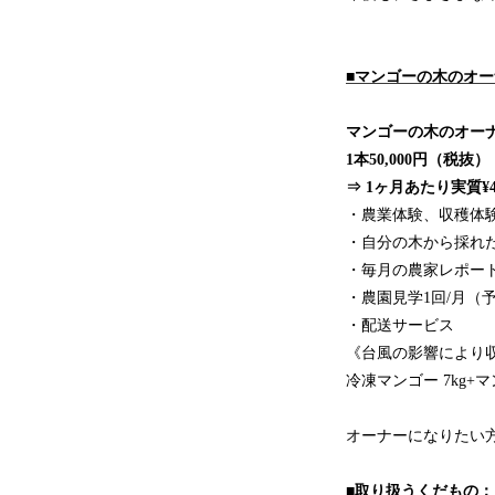
■マンゴーの木のオ
マンゴーの木のオーナ
1本50,000円（税抜）
⇒ 1ヶ月あたり実質¥4,
・農業体験、収穫体
・自分の木から採れたマ
・毎月の農家レポー
・農園見学1回/月（
・配送サービス
《台風の影響により
冷凍マンゴー 7kg+
オーナーになりたい
■取り扱うくだもの：