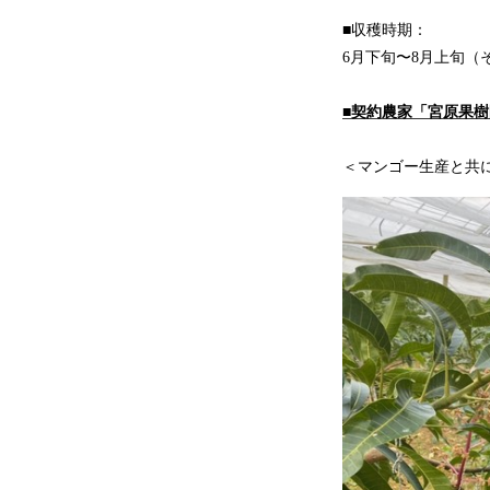
■収穫時期：
6月下旬〜8月上旬（
■契約農家「宮原果樹
＜マンゴー生産と共