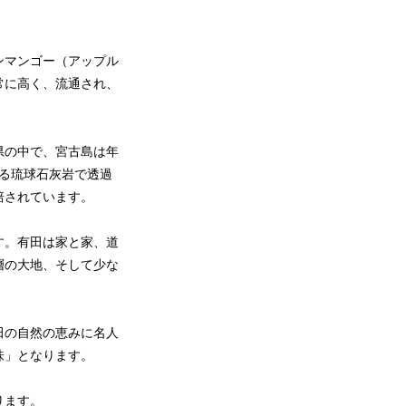
ンマンゴー（アップル
常に高く、流通され、
県の中で、宮古島は年
ある琉球石灰岩で透過
培されています。
す。有田は家と家、道
層の大地、そして少な
田の自然の恵みに名人
味」となります。
ります。