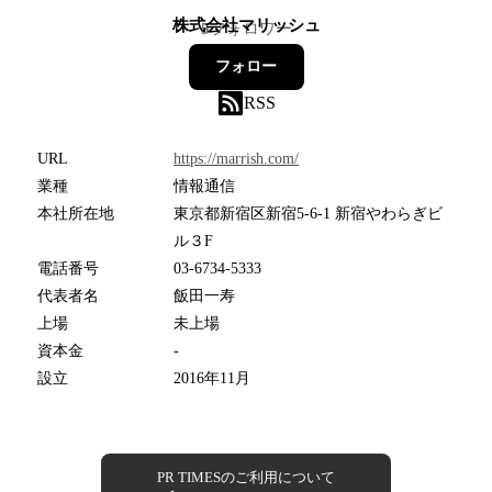
株式会社マリッシュ
5
フォロワー
フォロー
RSS
URL
https://marrish.com/
業種
情報通信
本社所在地
東京都新宿区新宿5-6-1 新宿やわらぎビ
ル３F
電話番号
03-6734-5333
代表者名
飯田一寿
上場
未上場
資本金
-
設立
2016年11月
PR TIMESのご利用について