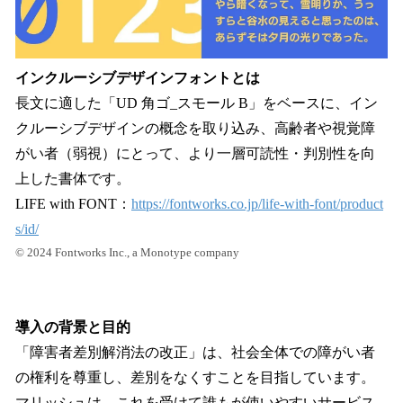
インクルーシブデザインフォントとは
長文に適した「UD 角ゴ_スモール B」をベースに、イン
クルーシブデザインの概念を取り込み、高齢者や視覚障
がい者（弱視）にとって、より一層可読性・判別性を向
上した書体です。
LIFE with FONT：
https://fontworks.co.jp/life-with-font/product
s/id/
© 2024 Fontworks Inc., a Monotype company
導入の背景と目的
「障害者差別解消法の改正」は、社会全体での障がい者
の権利を尊重し、差別をなくすことを目指しています。
マリッシュは、これを受けて誰もが使いやすいサービス