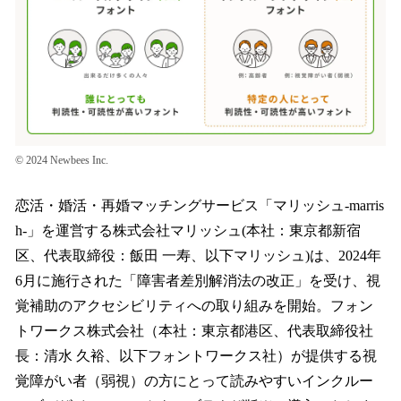
読
み
込
み
中
で
す
© 2024 Newbees Inc.
恋活・婚活・再婚マッチングサービス「マリッシュ-marris
h-」を運営する株式会社マリッシュ(本社：東京都新宿
区、代表取締役：飯田 一寿、以下マリッシュ)は、2024年
6月に施行された「障害者差別解消法の改正」を受け、視
覚補助のアクセシビリティへの取り組みを開始。フォン
トワークス株式会社（本社：東京都港区、代表取締役社
長：清水 久裕、以下フォントワークス社）が提供する視
覚障がい者（弱視）の方にとって読みやすいインクルー