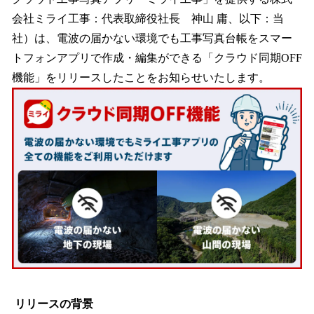
数
会社ミライ工事：代表取締役社長 神山 庸、以下：当
を
社）は、電波の届かない環境でも工事写真台帳をスマー
読
み
トフォンアプリで作成・編集ができる「クラウド同期OFF
込
機能」をリリースしたことをお知らせいたします。
み
中
で
す
リリースの背景