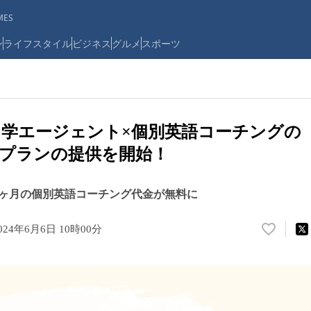
ES
ン
ライフスタイル
ビジネス
グルメ
スポーツ
学エージェント×個別英語コーチングの「Pa
プランの提供を開始！
1ヶ月の個別英語コーチング代金が無料に
024年6月6日 10時00分
い
い
ね
！
数
を