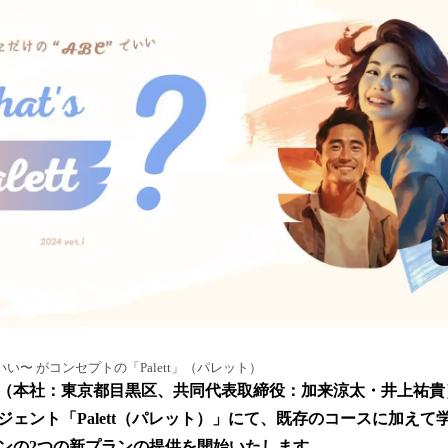
読
み
込
み
中
で
す
いい〜 がコンセプトの「Palett」（パレット）
（本社：東京都目黒区、共同代表取締役：加来涼太・井上祐貴
ジェント「Palett（パレット）」にて、既存のコースに加えて
ンの2つの新プランの提供を開始いたします。