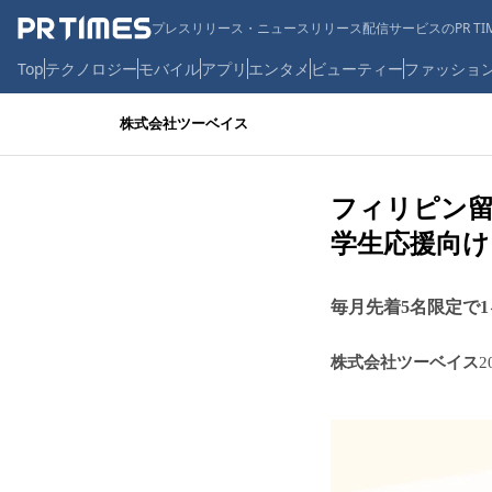
プレスリリース・ニュースリリース配信サービスのPR TIM
Top
テクノロジー
モバイル
アプリ
エンタメ
ビューティー
ファッショ
株式会社ツーベイス
フィリピン留
学生応援向け
毎月先着5名限定で
株式会社ツーベイス
2