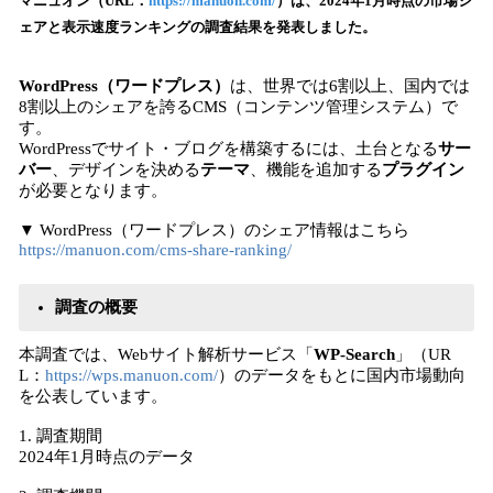
！
マニュオン（URL：
https://manuon.com/
）は、2024年1月時点の市場シ
数
ェアと表示速度ランキングの調査結果を発表しました。
を
読
WordPress（ワードプレス）
は、世界では6割以上、国内では
み
8割以上のシェアを誇るCMS（コンテンツ管理システム）で
込
す。
み
WordPressでサイト・ブログを構築するには、土台となる
サー
中
バー
、デザインを決める
テーマ
、機能を追加する
プラグイン
で
が必要となります。
す
▼ WordPress（ワードプレス）のシェア情報はこちら
https://manuon.com/cms-share-ranking/
調査の概要
本調査では、Webサイト解析サービス「
WP-Search
」（UR
L：
https://wps.manuon.com/
）のデータをもとに国内市場動向
を公表しています。
1. 調査期間
2024年1月時点のデータ