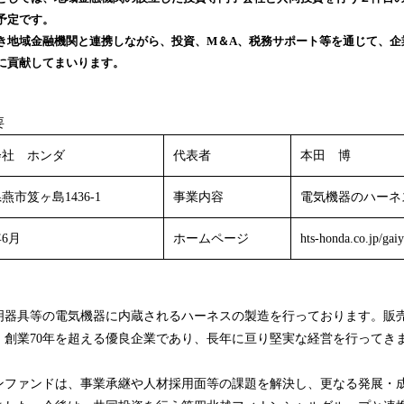
込
予定です。
み
き地域金融機関と連携しながら、投資、M＆A、税務サポート等を通じて、企
中
に貢献してまいります。
で
す
要
会社 ホンダ
代表者
本田 博
燕市笈ヶ島1436-1
事業内容
電気機器のハーネ
年6月
ホームページ
hts-honda.co.jp/gai
照明器具等の電気機器に内蔵されるハーネスの製造を行っております。販
、創業70年を超える優良企業であり、長年に亘り堅実な経営を行ってき
ンファンドは、事業承継や人材採用面等の課題を解決し、更なる発展・