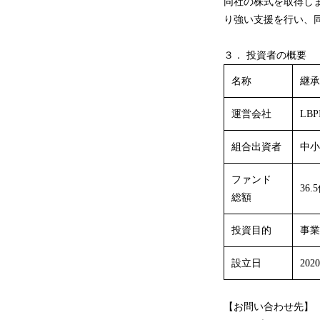
同社の株式を取得し
り強い支援を行い、
３． 投資者の概要
名称
継承
運営会社
LB
組合出資者
中小
ファンド
36.
総額
投資目的
事業
設立日
202
【お問い合わせ先】