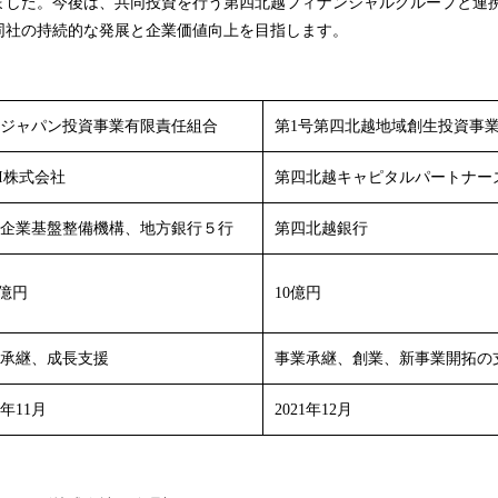
ました。今後は、共同投資を行う第四北越フィナンシャルグループと連
同社の持続的な発展と企業価値向上を目指します。
ジャパン投資事業有限責任組合
第1号第四北越地域創生投資事
PI株式会社
第四北越キャピタルパートナー
企業基盤整備機構、地方銀行５行
第四北越銀行
5億円
10億円
承継、成長支援
事業承継、創業、新事業開拓の
0年11月
2021年12月
以 