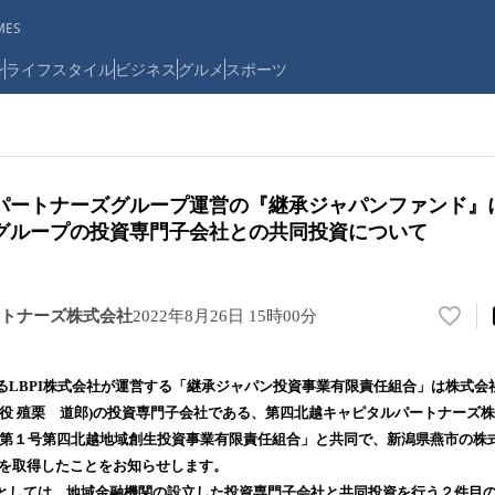
ES
ン
ライフスタイル
ビジネス
グルメ
スポーツ
パートナーズグループ運営の『継承ジャパンファンド』
グループの投資専門子会社との共同投資について
トナーズ株式会社
2022年8月26日 15時00分
い
い
ね
るLBPI株式会社が運営する「継承ジャパン投資事業有限責任組合」は株式会
！
締役 殖栗 道郎)の投資専門子会社である、第四北越キャピタルパートナーズ株
数
「第１号第四北越地域創生投資事業有限責任組合」と共同で、新潟県燕市の株
を
読
式を取得したことをお知らせします。
み
としては、地域金融機関の設立した投資専門子会社と共同投資を行う２件目