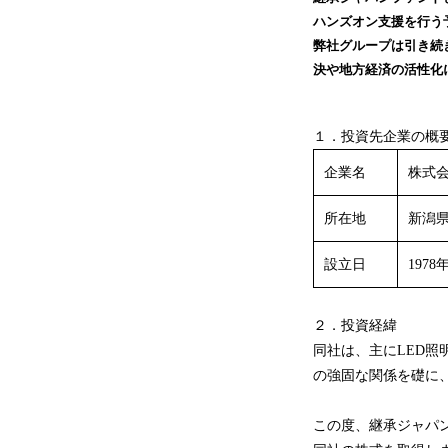
ハンズオン支援を行う
弊社グループは引き続
決や地方経済の活性化
１．投資先企業の概
企業名
株式
所在地
新潟県
設立日
1978
２．投資経緯
同社は、主にLED
の強固な関係を礎に
この度、継承ジャパ