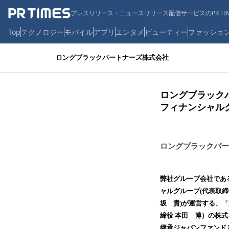
プレスリリース・ニュースリリース配信サービスのPR TIM
Top
テクノロジー
モバイル
アプリ
エンタメ
ビューティー
ファッショ
ロングブラックパートナーズ株式会社
ロングブラック
フィナンシャル
ロングブラックパー
弊社グループ会社であ
ャルグループ(代表取
坂 貴)が運営する、
締役 本田 博）の株
継承ジャパンファンド