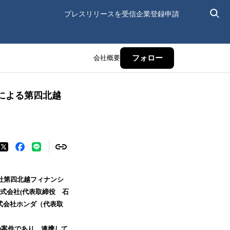
プレスリリースを受信
企業登録申請
会社概要
フォロー
による第四北越
社第四北越フィナンシ
式会社(代表取締役 石
式会社ホンダ（代表取
の案件であり、連携して