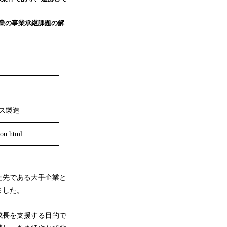
業の事業承継課題の解
ス製造
you.html
売先である大手企業と
ました。
成長を支援する目的で