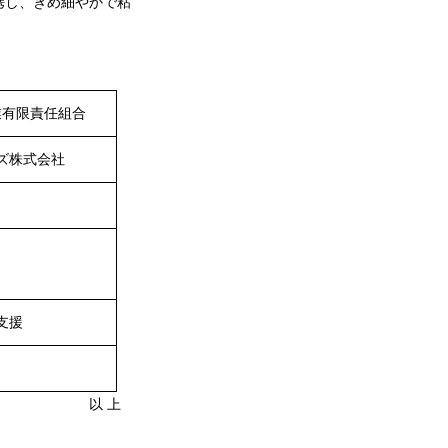
携し、きめ細やかで粘
業有限責任組合
ズ株式会社
支援
上